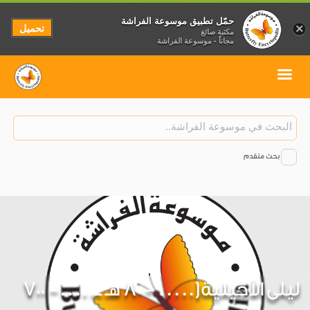
حمّل تطبيق موسوعة الفراشة
تحميل
×
مكتبة صائغ
مجاناً - موسوعة الفراشة
بحث متقدم
ليلى الأخيلية(..... - 80 هـ ــ.....- 700