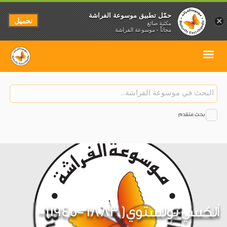
حمّل تطبيق موسوعة الفراشة
تحميل
×
مكتبة صائغ
مجاناً - موسوعة الفراشة
بحث متقدم
ألكسي تولستوي( 1883 -1945)-