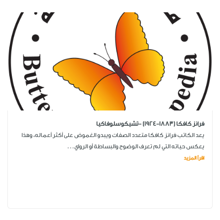
فرانز كافكا (1883-1924) -تشيكوسلوفاكيا
يعد الكاتب فرانز كافكا متعدد الصفات ويبدو الغموض على أكثر أعماله، وهذا
يعكس حياته التي لم تعرف الوضوح والبساطة أو الرواي...
اقرأ المزيد