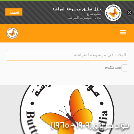
حمّل تطبيق موسوعة الفراشة
تحميل
×
مكتبة صائغ
مجاناً - موسوعة الفراشة
بحث متقدم
فؤاد جرداق(1909 - 1965)