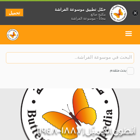
حمّل تطبيق موسوعة الفراشة
تحميل
×
مكتبة صائغ
مجاناً - موسوعة الفراشة
بحث متقدم
أنطون الجميِّل(1887-1948)