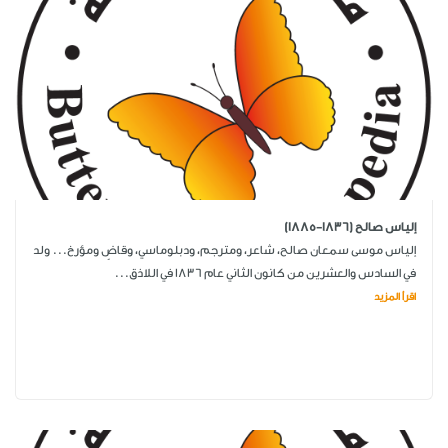
إلياس صالح (1836-1885)
إلياس موسى سمعان صالح، شاعر، ومترجم، ودبلوماسي، وقاضٍ ومؤرخ... ولد
في السادس والعشرين من كانون الثاني عام 1836 في اللاذق...
اقرأ المزيد