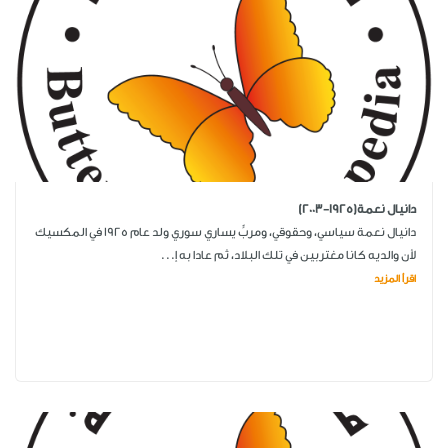
دانيال نعمة(1925-2003)
دانيال نعمة سياسي، وحقوقي، ومربٍّ يساري سوري ولد عام 1925 في المكسيك
لأن والديه كانا مغتربين في تلك البلاد، ثم عادا به إ...
اقرأ المزيد