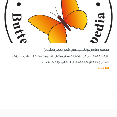
القَهوة والدّخان والحَشيشة في شعر العصر العثمانيّ
عُرفت قهوةُ البنّ في العصر العثمانيّ، وصار لها بيوت يَقصدها الناس لشربها،
يسمّى واحدها بيت القهوة، أي المقهى. وقد اختلف ...
اقرأ المزيد