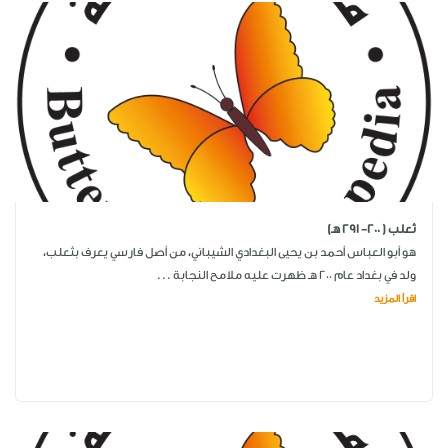
ثعلب ( 200- 291 هـ)
هو أبو العباس أحمد بن يحيى البغدادي الشيباني، من أصل فارسي يعرف بثعلب،
ولد في بغداد عام 200 هـ ظهرت عليه ملامح النجابة ...
اقرأ المزيد