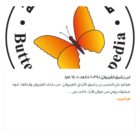
ابن رَشيق القَيروانيّ (390-456 هـ/1000-1064م)
هو أبو عليّ الحَسَن بن رشيق، الأزديّ، القيروانيّ. من بلغاء القيروان وأبنائها. أبوه
مملوك روميّ من مَوالي الأَزْد، كانت ص...
اقرأ المزيد