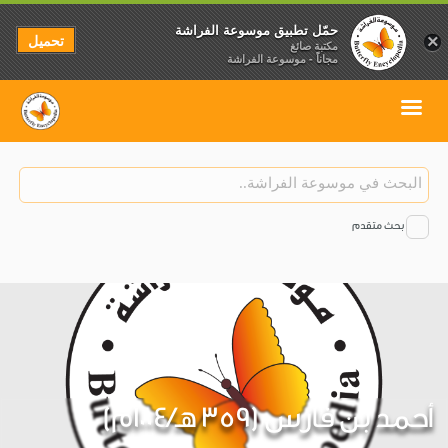
حمّل تطبيق موسوعة الفراشة
تحميل
×
مكتبة صائغ
مجاناً - موسوعة الفراشة
بحث متقدم
أحمد بن فارس (359 هـ/1004م)