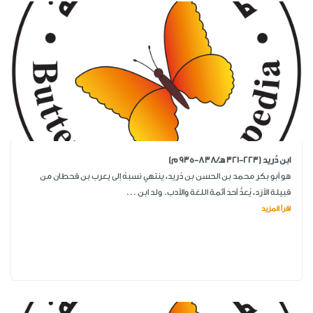
ابن دُريد (223-321 هـ/838-935 م)
هو أبو بكر محمد بن الحسن بن دُريد، ينتهي نسبهُ إلى يعرب بن قحطان من
قبيلة الأزد، يُعدُّ أحدَ أئمة اللغة والأدب. ولد ابن ...
اقرأ المزيد