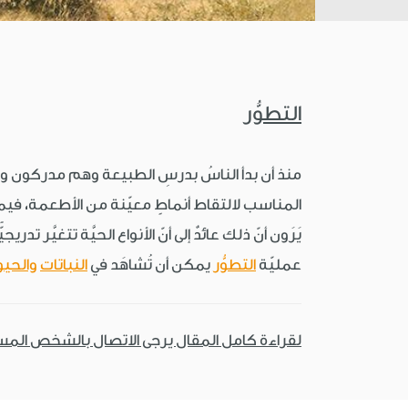
التطوُّر
منذ أن بدأ الناسُ بدرسِ الطبيعة وهم مدركون ووا
المناسب لالتقاط أنماطٍ معيّنة من الأطعمة، فيما 
يَرَون أنّ ذلك عائدٌ إلى أنّ الأنواع الحيَّة تتغيَّر تدر
عمليّة
التطوُّر
يمكن أن تُشاهَد في
النباتات
والحيو
لقراءة كامل المقال يرجى الاتصال بالشخص الم