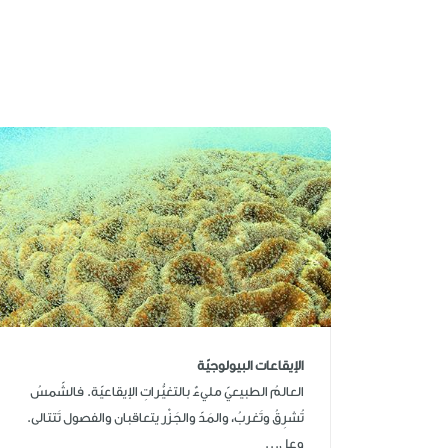
الإيقاعات البيولوجيّة
العالمُ الطبيعيّ مليءٌ بالتغيُّراتِ الإيقاعيّة. فالشّمسُ
تُشرِقُ وتَغربُ، والمَدّ والجَزْر يتعاقبان والفصول تَتتالى.
وعل...