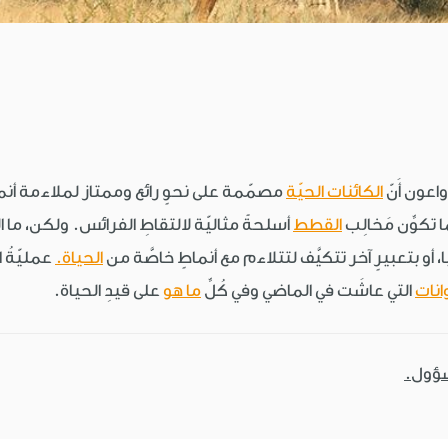
عون أَنّ
الكائنات الحيّة
مصمّمة على نحوٍ رائع وممتاز لملاءمة أنم
تكوِّن مَخالِب
القطط
أسلحةً مثاليّة لالتقاطِ الفرائس. ولكن، ما 
يجيًّا، أو بتعبيرٍ آخر تتكيَّف لتتلاءم مع أنماطٍ خاصَّة من
الحياة.
عمليّةُ ال
انات
التي عاشَت في الماضي وفي كُلِّ
ما هو
على قيدِ الحياة.
سؤول.