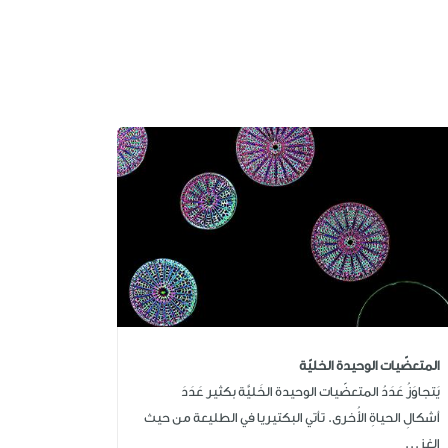
المتعضّيات الوحيدة الخليّة
يَتجاوَزُ عَدَدُ المتعضّيات الوحيدة الخَليَّة بكثير عَدَدَ
أشكالِ الحياةِ الأُخرى. تأتي البكتيريا في الطليعة من حيث
الغز...