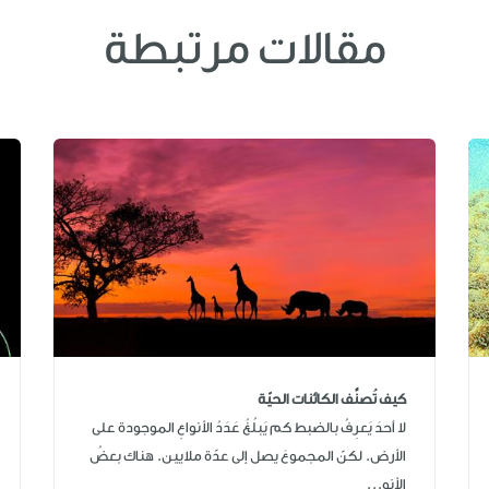
مقالات مرتبطة
كيف تُصنَّف الكائنات الحيّة
لا أحدَ يَعرِفُ بالضبط كم يَبلُغُ عَدَدُ الأنواعِ الموجودة على
الأرض. لكنّ المجموعَ يصل إلى عدّة ملايين. هناك بعضُ
الأنو...