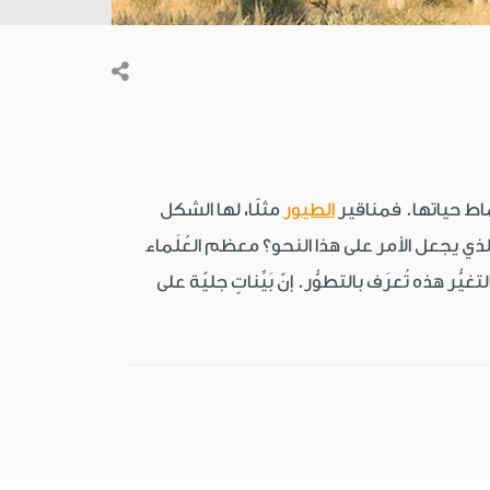
اط حياتها. فمناقير
الطيور
مثلًا، لها الشكل
الذي يجعل الأمر على هذا النحو؟ معظم العُلَماء
تغيُّر هذه تُعرَف بالتطوُّر. إنّ بَيِّناتٍ جليّة على