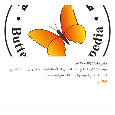
حاجي خليفة (1017- 1067هـ)
هو نابغة القرن الحادي عشر الهجريّ، العلاّمة الشيخ مصطفى بن عبد الله أفندي،
القسطنطينيّ المولد والمنشأ (الحنفيّ المذهب، ا...
اقرأ المزيد