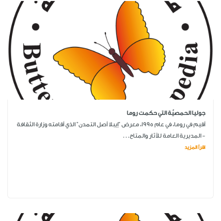
جوليا الحمصيّة التي حكمت روما
أقيم في روما، في عام 1995، معرض "إيبلا أصل التمدن" الذي أقامته وزارة الثقافة
- المديرية العامة للآثار والمتاح...
اقرأ المزيد