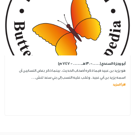
أبو وجزة السعدي(.....- 130 هـ ـ ..... - 747 م)
هو يزيد بن عبيد فيما ذكره أصحاب الحديث. بينما ذكر بعض النسابين أن
اسمه يزيد بن أبي عبيد. وغلب عليه النسب إلى بني سعد لنش...
اقرأ المزيد