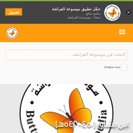
حمّل تطبيق موسوعة الفراشة
تحميل
×
مكتبة صائغ
مجاناً - موسوعة الفراشة
بحث متقدم
ابن بسّام (450-542هـ)