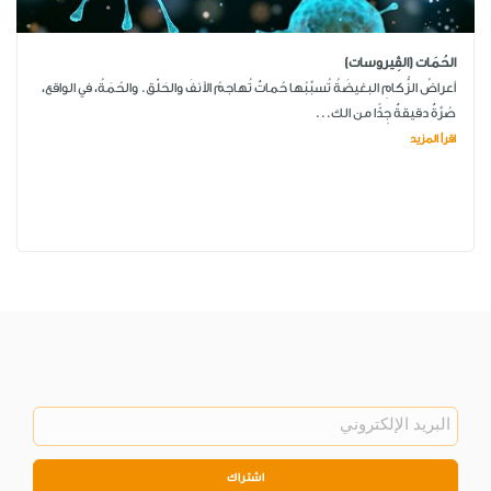
الحُمَات (الڤِيروسات)
أعراضُ الزُّكامِ البغيضَةُ تُسبِّبُها حُماتٌ تُهاجمُ الأنفَ والحَلْق. والحُمَةُ، في الواقع،
صُرَّةٌ دقيقةٌ جِدًّا من الك...
اقرأ المزيد
اشتراك