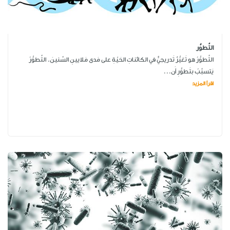
التَّطوُّر
التَّطوُّرُ هو تَغيُّرٌ تَدريجيٌّ في الكائناتِ الحَيّةِ على مَدى مَلايينِ السِّنينَ. التَّطوُّرُ
يَتسبَّبُ بتَطوُّرِ أَن...
اقرأ المزيد