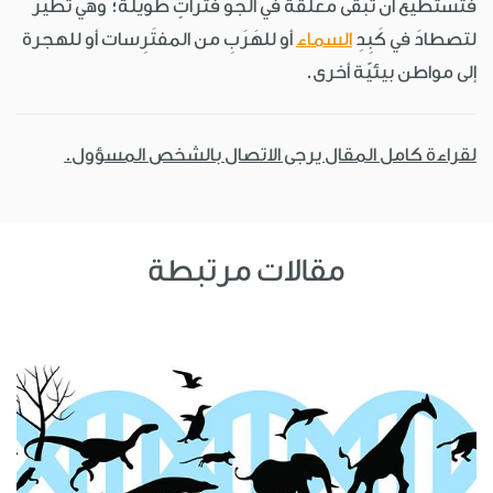
فتستطيع أن تبقى معلّقة في الجوّ فَتَراتٍ طويلة؛ وهي تَطيرُ
لتصطادَ في كَبِدِ
السماء
أو للهَرَبِ من المفتَرِسات أو للهجرة
إلى مواطن بيئيّة أخرى.
لقراءة كامل المقال يرجى الاتصال بالشخص المسؤول.
مقالات مرتبطة