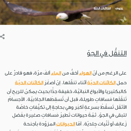
علوم
الكائنات الحيّة
التنقُّل في الجوّ
على الرغم من أنّ
الهواء
أخفُّ من
الماء
ألفَ مرّة، فهو قادرٌ على
حمل
الكائنات الحيّة
أثناء تنقّلها. إنّ أصغَرَ
الكائنات الحيّة
كالبكتيريا والأبواغ النباتيّة، خفيفة جدًّا بحيث يمكنُ للريحِ أن
تَنقُلَها مَسافاتٍ طويلة، قبل أن تُسقِطَها الجاذبيّة. الأجسامُ
الأثقَل تَسقُطُ بسرعةٍ أكبَر وهي بحاجةٍ إلى تكيُّفاتٍ خاصّة
لتبقى في الجوّ. ثمّةَ حيوانات تَطيرُ مَسافاتٍ صغيرة بفَضلِ
زَعانِف أو ثَنْيات جِلديّة. أمّا
الحيوانات
المزوَّدة بأجنحة