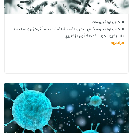
البَكتيريا والڤيروسات
البَكتيريا والڤيروساتُ هي ميكروباتٌ - كائناتٌ حَيّةٌ دقيقةٌ يُمكِنُ رؤيتُها فقط
بالميكروسكوبِ. مُعظَمُ أَنواعِ البَكتيري...
اقرأ المزيد