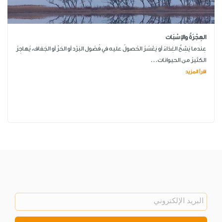
الهِجْرَةُ والإسْبَات
عِندما يَشِحُّ الغِذاءُ أو يَعْسُرُ الحُصولُ عليه في فُصُول البَرْد أو الحَرِّ أو الجَفاف، يُهاجِرُ
الكثيرُ من الحيوانات...
اقرأ المزيد