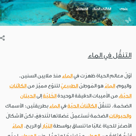
علوم
الكائنات الحيّة
الحيوانات
التنقُّل في الماء
أوّلُ معالم الحياة ظهرَت في
الماء
منذ ملايين السنين.
واليوم،
الماءُ
هو المَوطِنُ
الطبيعيّ
لتنوّع مميّز من
الكائناتِ
الحيّة،
من الأَميبات الدقيقة الوحيدة
الخَليّة
إلى
الحيتان
الضخمة. تتنقَّلُ
الكائناتُ الحيّة
في
الماء
بطريقتَين: الأسماك
والحيوانات
الضخمة تَستعمِلُ عَضلاتها لتَندفِعَ، لكنّ الأشكالَ
الأصغرَ للحياة غالبًا ما تنساق بواسطة
التيّار
أو الريح.
الماءُ
أشدُّ كثافةً من
الهواء،
ممّا يتيحُ له تحمُّل وزن
الحيوان،
لمنّه