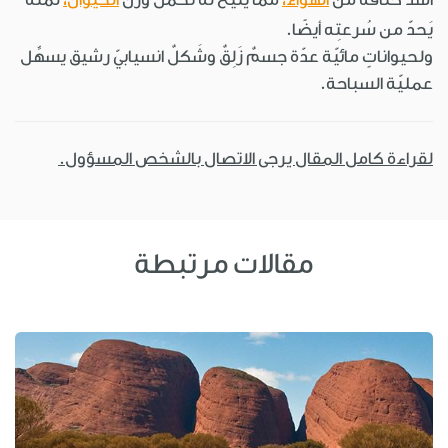
يَحدّ من سُرعتِه أيضًا.
ولحيواناتٍ مائيّة عدّة جسمٌ زَلِقٌ وشَكلٌ انسيابيّ رشيق يسهِّل
عمليّة السباحة.
لقراءة كامل المقال يرجى الاتصال بالشخص المسؤول.
مقالات مرتبطة