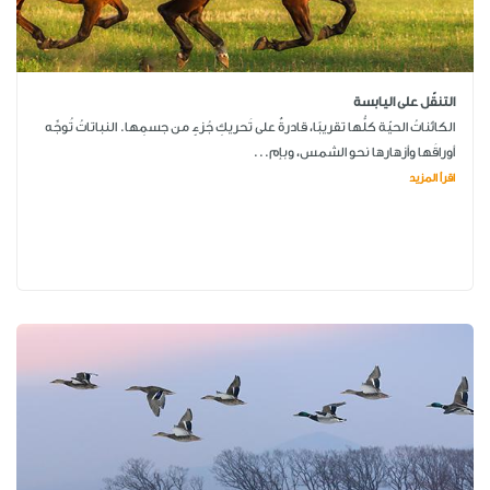
التنقّل على اليابسة
الكائناتُ الحيّة كلُّها تقريبًا، قادرةٌ على تَحريكِ جُزءٍ من جسمِها. النباتاتُ تُوجِّه
أوراقَها وأزهارها نحو الشمس، وبإم...
اقرأ المزيد