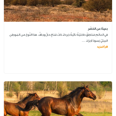
بعيدًا عن الحَضَر
في العالَمِ مَناطِقُ داخليّةٌ نائيةٌ جَرداءُ ذاتُ مُناخٍ حارٍّ وجافٍّ. هذا النَّوعُ من المَوطِنِ
البيئيِّ يَسودُ أجزاءً ...
اقرأ المزيد