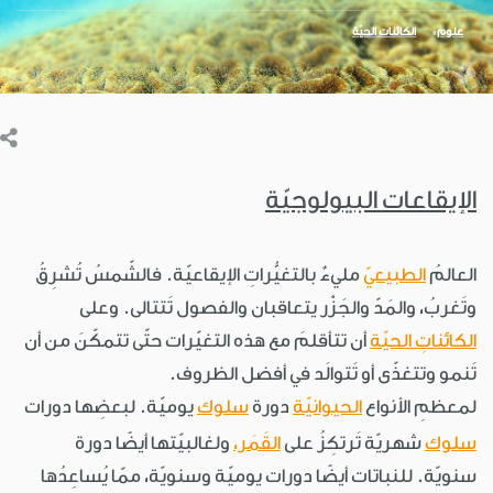
علوم
الكائنات الحيّة
الإيقاعات البيولوجيّة
العالمُ
الطبيعيّ
مليءٌ بالتغيُّراتِ الإيقاعيّة. فالشّمسُ تُشرِقُ
وتَغربُ، والمَدّ والجَزْر يتعاقبان والفصول تَتتالى. وعلى
الكائناتِ الحيّة
أن تتأقلمَ مع هذه التغيّرات حتّى تتمكّنَ من أن
تَنمو وتتغذّى أو تَتوالَد في أفضل الظروف.
لمعظمِ الأنواع
الحيوانيّة
دورة
سلوك
يوميّة. لبعضِها دورات
سلوك
شهريّة تَرتكِزُ على
القَمَر،
ولغالبيّتها أيضًا دورة
سنويّة. للنباتات أيضًا دورات يوميّة وسنويّة، ممّا يُساعِدُها