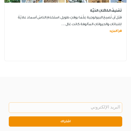
تَصْنيفُ الكائناتِ الحَيَّة
قَبْلَ أن تُصبِحَ البيولوجية عِلْمًا بوقتٍ طويل، استخدَمَ الناسُ أسماءً عاديَّةً
لِلنباتات والحيواناتِ المألوفة كانت غال...
اقرأ المزيد
اشتراك