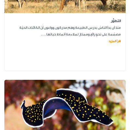
التطوُّر
منذ أن بدأ الناسُ بدرسِ الطبيعة وهم مدركون وواعون أَنّ الكائنات الحيّة
مصمّمة على نحوٍ رائع وممتاز لملاءمة أنماط حياتها....
اقرأ المزيد