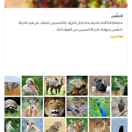
التنفُّس
معظمُ الكائنات الحيّة بحاجة إلى التزوُّد بالأكسجين للبقاء على قيدِ الحياة.
تتنفّسُ حيواناتُ البرّ الأكسجين من الهواء الم...
اقرأ المزيد