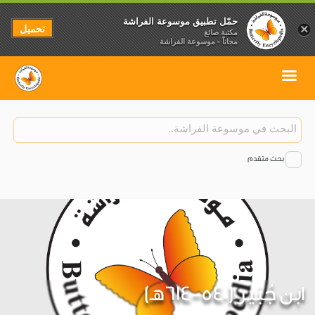
حمّل تطبيق موسوعة الفراشة
تحميل
×
مكتبة صائغ
مجاناً - موسوعة الفراشة
بحث متقدم
ابن جُبَير (540-614هـ)