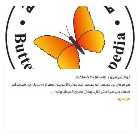
أبو الشمقمق ( 112-200هـ/730-815 م)
هو مروان بن محمد، أبو محمد، أحد موالي الأمويين، وقد لزم مروان بن محمد آخر
خلفاء بني أمية حتى قُتل. وكان بصري المنشأ والم...
اقرأ المزيد