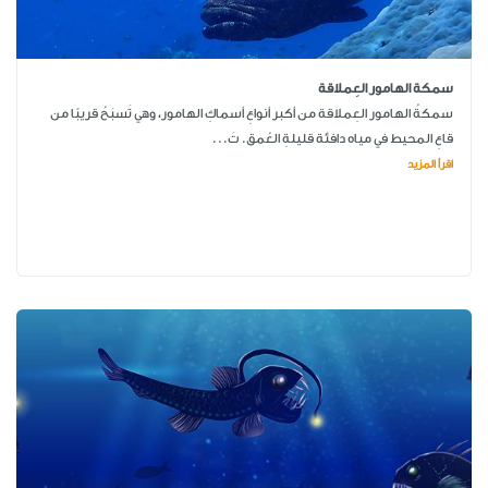
سمكة الهامور العِملاقة
سمكةُ الهامور العِملاقة من أكبر أنواعِ أسماكِ الهامور، وهي تَسبَحُ قريبًا من
قاعِ المحيط في مياه دافئة قليلةِ العُمق. تَ...
اقرأ المزيد