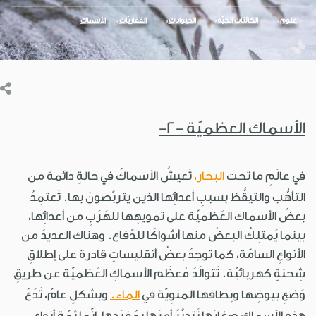
علوم
الكائنات الحيّة
الحيوانات
الفقاريّات
الأسماك
الأسماك العظميّة -2-
في عالَمِ ما تحت
البحار،
تَعيشُ الأسماكُ في حالةٍ دائمة من
التأهُّب والتيقُّظ بسببِ أعدائِها الذين يتربّصونَ بها. تَعتمِدُ
بعضُ الأسماك العَظميّة على تمويهِها للهَرَبِ من أعدائِها،
بينما يَمتلِكُ البعضُ منها أشواكًا للدّفاع. وهناك العديدُ من
الأنواعِ السامّة، كما توجدُ بعضُ أنقليساتٍ قادرة على إطلاقِ
شِحنةٍ كهربائيّة. تَتوالَدُ مُعظَم الأسماكِ العَظميّة عن طريقِ
وَضعِ بيوضِها ونِطافها المنوِيّة في
الماء.
وبشكلٍ عامّ، تَدَعُ
هذه الأسماك صِغارَها تَتدبَّرُ أمرَها بمُفرَدِها، إنّما ثمّة أنواع