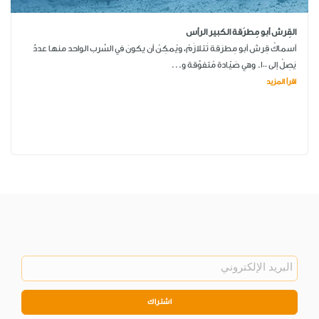
القِرش أبو مِطرَقة الكبير الرأس
أسماكُ قِرش أبو مِطرَقة تَتلازَمُ، ويُمكِنُ أن يكونَ في السِّرب الواحد منها عددٌ
يَصِلُ إلى 100. وهي صَيّادة مُتفوِّقة و...
اقرأ المزيد
اشتراك