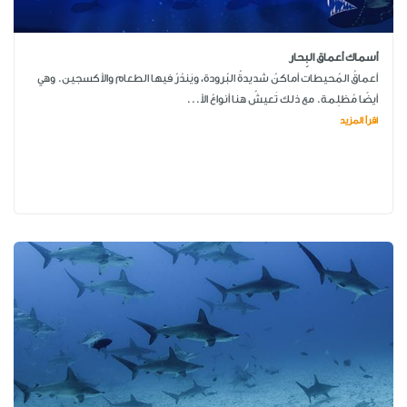
أسماك أعماق البِحار
أعماقُ المُحيطات أماكنُ شديدةُ البُرودة، ويَندُرُ فيها الطعام والأكسجين. وهي
أيضًا مُظلِمة. مع ذلك تَعيشُ هنا أنواعُ الأ...
اقرأ المزيد