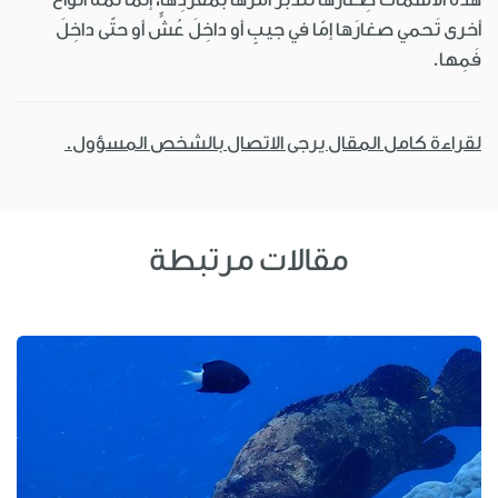
أخرى تَحمي صغارَها إمّا في جيبٍ أو داخِلَ عُشٍّ أو حتّى داخِلَ
فَمِها.
لقراءة كامل المقال يرجى الاتصال بالشخص المسؤول.
مقالات مرتبطة