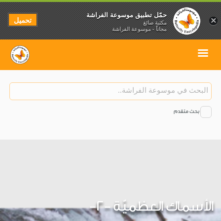
حمّل تطبيق موسوعة الفراشة
تحميل
×
مكتبة صائغ
مجاناً - موسوعة الفراشة
بحث متقدم
الأسماك العظميّة -2-