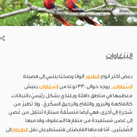
علوم
الكائنات الحيّة
الحيوانات
الفقاريّات
الطُّيور
البَبّغاوات
بعضُ أكثر أنواع
الطيور
ألوانًا وصخبًا ينتمي إلى فصيلة
الببّغاوات.
يوجد حوالى 330 نوعًا من
البّبغاوات
يعيش
معظمها في مناطق دافئة ويغتذي بشكل رئيسيّ بالنباتات،
كالفاكهة والبزور واللقاح والرحيق السكّريّ. وإذ تَطيرُ من
شَجَرةٍ إلى أُخرى، فهي أيضًا مُتسلِّقةٌ ممتازة تَنتقِلُ من غُصنٍ
إلى غصن مُستفيدةً من مِنقارِها المَعقوف وقدميها
الصُّلبتَين. أمّا قدماها القابِضتان فتستطيعان نقلَ
الطعام
إلى