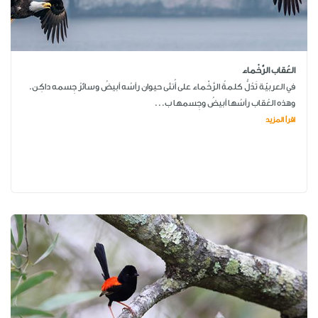
العُقاب الرَّخْماء
في العربيّة تَدُلُّ كلمةُ الرَّخْماء على أُنثى حيوان رأسُه أبيضُ وسائرُ جِسمه داكِن.
وهذه العُقاب رأسُها أبيضُ وجِسمها ب...
اقرأ المزيد