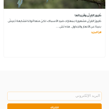
طُيور القِرِلّى وقَريباتها
طُيورُ القِرِلّى مَشهورة بمَهارات صَيدِ الأسماك، لكنّ منها أنواعًا مُشابِهة تَعيشُ
بعيدًا عن الأنهار والجَداوِل. هذه تَش...
اقرأ المزيد
اشتراك