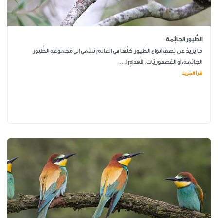
الطُّيور الجاثِمة
ما يَزيدُ عن نِصفِ أنواعِ الطُّيور كلِّها في العالَم تَنتَمي إلى مَجموعةِ الطُّيور
الجاثِمة، أو العُصفوريّات. لأَقدامِ ا...
اقرأ المزيد