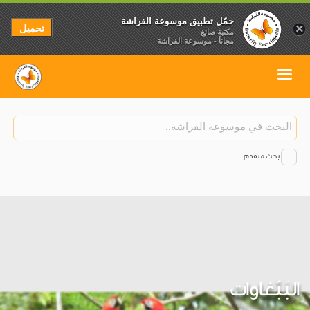
حمّل تطبيق موسوعة الفراشة
تحميل
×
مكتبة صائغ
مجاناً - موسوعة الفراشة
بحث متقدم
البَبّغاوات