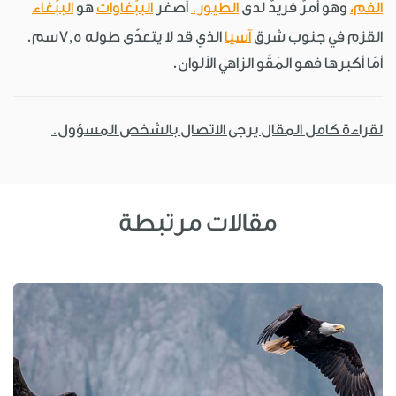
الفَم،
وهو أمرٌ فريدٌ لدى
الطيور.
أصغر
الببّغاوات
هو
الببّغاء
القزم في جنوب شرق
آسيا
الذي قد لا يتعدّى طوله 7,5سم.
أمّا أكبرها فهو المَقَو الزاهي الألوان.
لقراءة كامل المقال يرجى الاتصال بالشخص المسؤول.
مقالات مرتبطة