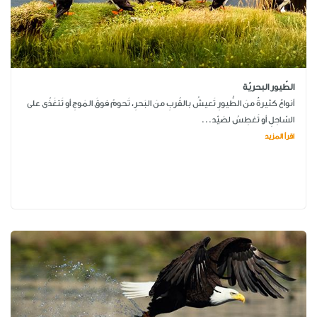
الطّيور البحريّة
أنواعٌ كثيرةٌ منَ الطُّيورِ تَعيشُ بالقُربِ منَ البَحرِ، تَحومُ فوقَ المَوجِ أو تَتغَذّى على
السّاحِلِ أو تَغطِسُ لصَيْد...
اقرأ المزيد