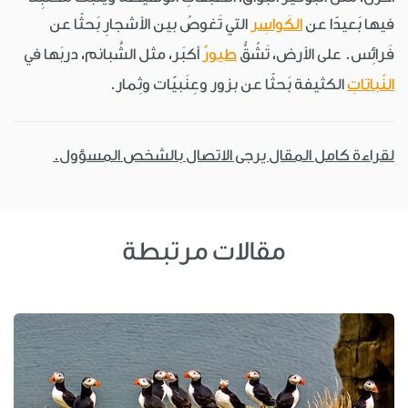
فيها بَعيدًا عن
الكَواسِر
التي تَغوصُ بين الأشجارِ بَحثًا عن
فَرائِس. على الأرض، تَشُقُّ
طيورٌ
أكبَر، مثل الشَّبانم، دربَها في
النّباتاتِ
الكثيفة بَحثًا عن بزور وعِنَبيّات وثِمار.
لقراءة كامل المقال يرجى الاتصال بالشخص المسؤول.
مقالات مرتبطة