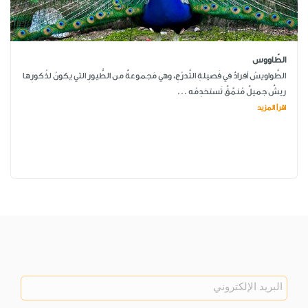
الطّاووس
الطَّواويسُ أفرادٌ في فَصيلةِ التَّدرُجِ، وهي مَجموعةٌ من الطُّيورِ التي يكونُ لذُكورِها
ريشٌ جميلٌ مُنمَّقٌ تَستخدِمُه ...
اقرأ المزيد