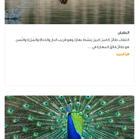
العِقبان
العُقابُ طائرٌ كاسِرٌ كبيرٌ يَنشَطُ نهارًا، وهو قَريب البازِ والحَدأةِ والمُرْزةِ والنَّسرِ.
هو طائرٌ فائقُ المَهارةِ في...
اقرأ المزيد