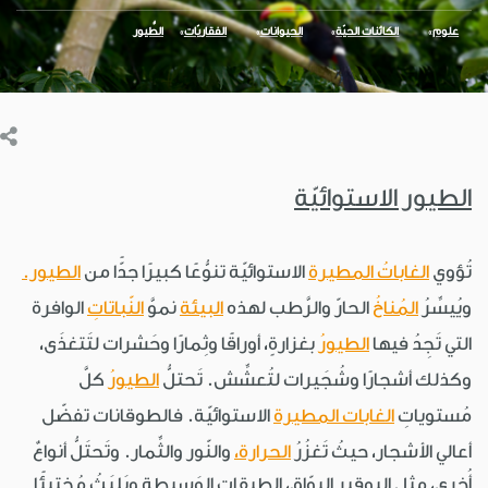
علوم
الكائنات الحيّة
الحيوانات
الفقاريّات
الطُّيور
الطيور الاستوائيّة
تُؤوي
الغاباتُ المطيرة
الاستوائيّة تنوُّعًا كبيرًا جدًّا من
الطيور.
ويُيسِّرُ
المُناخُ
الحارّ والرَّطب لهذه
البيئة
نموَّ
النّباتاتِ
الوافرة
التي تَجِدُ فيها
الطيورُ
بغزارةٍ، أوراقًا وثِمارًا وحَشرات لتَتغذَى،
وكذلك أشجارًا وشُجَيرات لتُعشِّش. تَحتلُّ
الطيورُ
كلَّ
مُستوياتِ
الغابات المطيرة
الاستوائيّة. فالطوقانات تفضّل
أعالي الأشجار، حيثُ تَغزُرُ
الحرارة،
والنّور والثِّمار. وتَحتَلُّ أنواعٌ
أُخرى، مثل البوقير البوّاق، الطبقاتِ الوَسيطة ويَلبَثُ مُختبِئًا