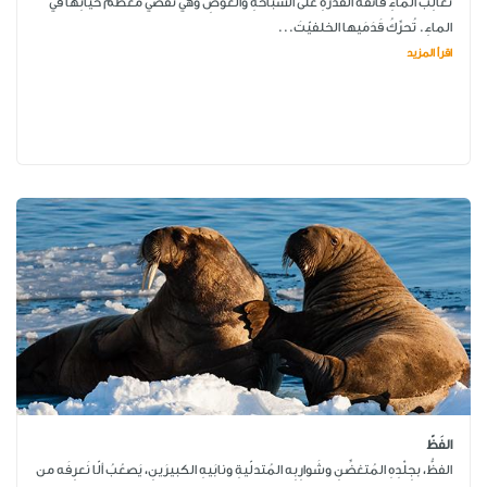
ثَعالِبُ الماءِ فائقةُ القُدرةِ على السِّباحةِ والغَوصِ وهي تَقضي مُعظمَ حياتِها في
الماءِ. تُحرِّكُ قَدَمَيها الخلفيّتَ...
اقرأ المزيد
الفَظّ
الفظُّ، بجِلْدِهِ المُتغضِّنِ وشَوارِبِه المُتدلّيةِ ونابَيهِ الكبيرَينِ، يَصعُبُ ألّا نَعرِفَه من