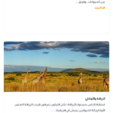
بين الحيواناتِ. وهو ق...
اقرأ المزيد
الزرافة والأوكاپي
مُعظَمُ الناس سَمِعوا بالزرافة، لكنْ قليلونَ يَعرِفونَ قريبَ الزرافة الصغير،
الأوكاپيكِلا الحيوانَين يَعيشُ في إفريقية، ...