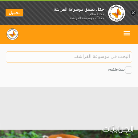
حمّل تطبيق موسوعة الفراشة
تحميل
×
مكتبة صائغ
مجاناً - موسوعة الفراشة
بحث متقدم
الجِرابيّات