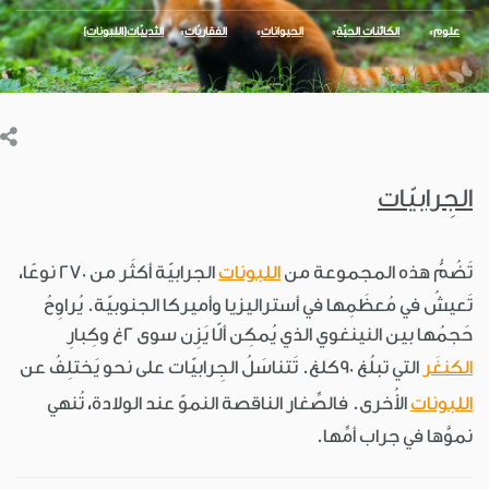
علوم
الكائنات الحيّة
الحيوانات
الفقاريّات
الثدييّات(اللبونات)
الجِرابيّات
تَضُمُّ هذه المجموعة من
اللبونات
الجرابيّة أكثَر من 270 نوعًا،
تَعيشُ في مُعظَمِها في أستراليزيا وأميركا الجنوبيّة. يُراوِحُ
حَجمُها بين النينغوي الذي يُمكِن ألّا يَزِن سوى 2غ وكِبارِ
الكنغَر
التي تبلُغ 90كلغ. تَتناسَلُ الجِرابيّات على نحو يَختلِفُ عن
اللبونات
الأُخرى. فالصِّغار الناقصة النموّ عند الولادة، تُنهي
نموَّها في جراب أمِّها.