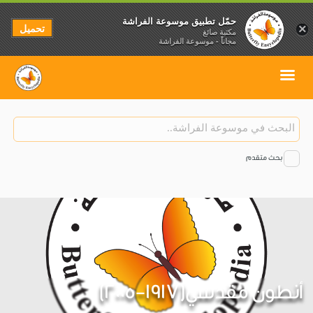
حمّل تطبيق موسوعة الفراشة
تحميل
×
مكتبة صائغ
مجاناً - موسوعة الفراشة
بحث متقدم
أنطون مقدسي(1917-2005)