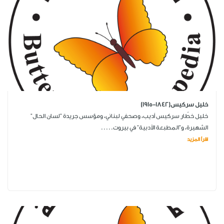
خليل سركيس(1842-1915)
خليل خطّار سركيس أديب، وصحفي لبناني، ومؤسس جريدة "لسان الحال"
الشهيرة، و"المطبعة الأدبية" في بيروت.....
اقرأ المزيد