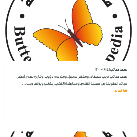
سعد صائب(1914-2000)
سعد صائب أديب معطاء، ومفكر عميق، ومترجم دؤوب، وقارئ نهم، أمضى
حياته الطويلة في صحبة القلم، ومعايشة الكتب، يكتب ويؤلف ويت...
اقرأ المزيد