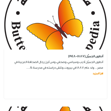
أنطون الجميِّل(1887-1948)
أنطون الجميِّل أديب وسياسي، وصحفي، ومن أبرز رجال الصحافة العربية في
مصر.. ولد عام 1887 في بيروت، وتلقى دراسته في مدرسة &...
اقرأ المزيد