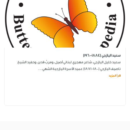
سعيد اليازجي (1884-1960)
سعيد خليل اليازجي، شاعر مهجري لبناني أصيل، ومربٍّ قدير، وحفيد الشيخ
ناصيف اليازجي (1800-1871) عميد الأسرة اليازجية الشهي...
اقرأ المزيد