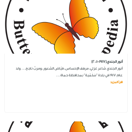
أنور الجندي(1917-2001)
أنور الجندي شاعر غزلي، مرهف الإحساس، فيّاض الشعور، ومربٍّ ناجح... ولد
عام 1917 في بلدة "سَلَمْية" بمحافظة حماة...
اقرأ المزيد