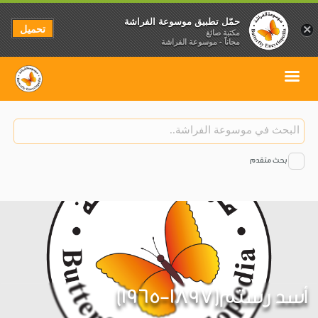
حمّل تطبيق موسوعة الفراشة
تحميل
×
مكتبة صائغ
مجاناً - موسوعة الفراشة
بحث متقدم
أسد رستم(1897-1965)