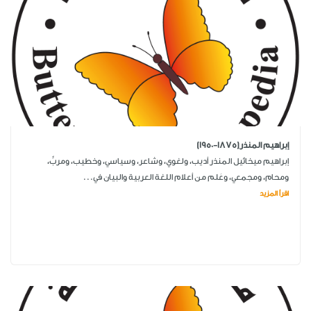
إبراهيم المنذر(1875-1950)
إبراهيم ميخائيل المنذر أديب، ولغوي، وشاعر، وسياسي، وخطيب، ومربٍّ،
ومحام، ومجمعي، وعَلم من أعلام اللغة العربية والبيان في...
اقرأ المزيد