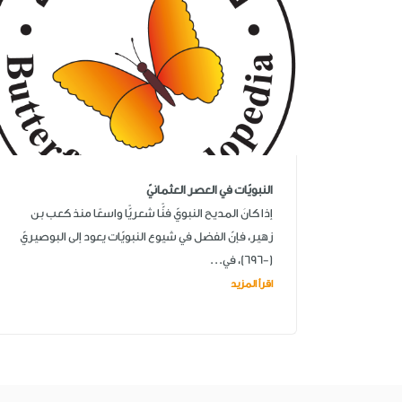
النبويّات في العصر العثمانيّ
إذا كانَ المديح النبويّ فنًّا شعريًّا واسعًا منذ كعب بن
زهير، فإنّ الفضل في شيوع النبويّات يعود إلى البوصيريّ
(-696)، في...
اقرأ المزيد