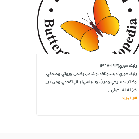
رئيف خوري(1913-1967)
رئيف خوري أديب، وناقد، وشاعر، وقاص، وروائي، وصحفي،
وكاتب مسرحي، ومربٍّ، وسياسي لبناني تقدّمي، ومن أبرز
حَمَلة القلم في ل...
اقرأ المزيد