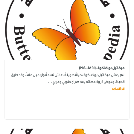
ميخائيل بولغاكوف (1891-1940)
لم يعش ميخائيل بولغاكوف حياةً طويلةً، عاش تسعةً وأربعين عاماً، وقد فارق
الحياة، وهو في ذروة عطائه بعد صراع طويلٍ ومريرٍ ...
اقرأ المزيد