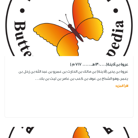
عروة بن أذينة(... ـ 130 هـ ـ ..... 717 م )
عروة بن يحيى (أذينة) بن مالك بن الحارث بن عمرو بن عبد الله بن زحل بن
يعمر، وهو الشداخ بن عوف بن كعب بن عامر بن ليث بن بك...
اقرأ المزيد