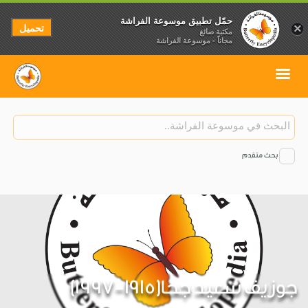
حمّل تطبيق موسوعة الفراشة
تحميل
×
مكتبة صائغ
مجاناً - موسوعة الفراشة
بحث متقدم
جوزيف سعيد جحا(1915-1997)