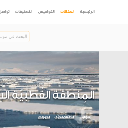
الرئيسية
المقالات
القواميس
التصنيفات
تواصل
المِنطَقة القُطبيّة ال
علوم
الكائنات الحيّة
الحيوانات