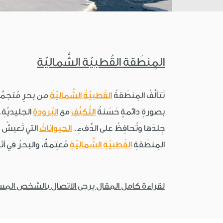
المِنطَقة القُطبيّة الشَّماليّة
تَتألَّفُ المِنطَقةُ
القُطبيّةُ الشَّماليّةُ
من بحرٍ مُتجمِّدٍ
بصورةٍ دائمةٍ حَسَنةُ
التَّكيُّفِ
مع
البُرودةِ
الجليديّةِ.
جِلدَها وتُحافِظُ على الدِّفءِ.
الحيواناتُ
التي تَعيشُ ت
المِنطَقةِ
القُطبيّةِ الشَّماليّةِ
مُعتِمةٌ، والبحرُ في أثنا
لقراءة كامل المقال يرجى الاتصال بالشخص الم