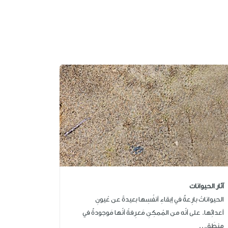
آثار الحيوانات
الحيواناتُ بارِعةٌ في إبقاءِ أنفُسِها بعيدةً عن عُيونِ
أعدائِها. على أنّه من المُمكِنِ مَعرِفةُ أنّها مَوجودةٌ في
مِنطَق...