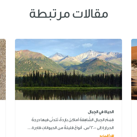
مقالات مرتبطة
الحياة في الجِبال
قِمَمُ الجِبالِ الشّاهِقةُ أماكنُ بارِدةٌ، تَتدنّى فيها درجةُ
الحرارةِ إلى -20°س. أنواعٌ قليلةٌ من الحيواناتِ قادِرة...
اقرأ المزيد