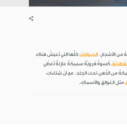
يةُ من الأشجارِ.
الحيواناتُ
كلُّها التي تَعيشُ هناك
قُطبيّةِ،
كُسوةٌ فَرويّةٌ سميكةٌ عازِلةٌ تُغطّي
 من الدُّهنِ تحت الجِلدِ. مع أنّ شِتاءاتِ
،
مثلِ العَوالِقِ والأسماكِ.