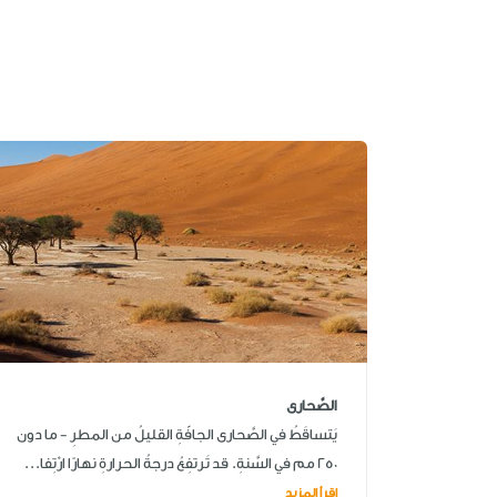
الصَّحارى
يَتساقَطُ في الصَّحارى الجافّةِ القليلُ من المطرِ - ما دون
250 مم في السَّنةِ. قد تَرتفِعُ درجةُ الحرارةِ نهارًا ارْتِفا...
اقرأ المزيد