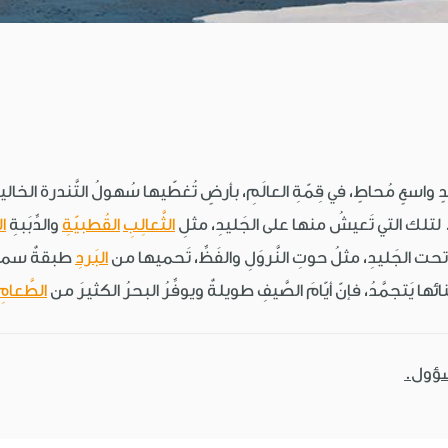
 واسعٍ مُحاطٍ، في قِمّةِ العالَمِ، بأرضٍ تُغطّيها سُهولُ التَّندرة الخال
 لتلك التي تَعيشُ منها على الجَليدِ، مثلِ
الثَّعالِبِ
القُطبيّةِ
والدِّبَبةِ
ال
حت الجَليدِ، مثلُ حوتِ النَّروَلِ والفَظِّ، تَحميها من
البَردِ
طبقةٌ سميكةٌ
ئها يَتجمَّدُ، فإنّ أيّامَ الصَّيفِ طويلةٌ ويوفِّرُ البحرُ الكثيرَ من
الطَّعامِ
سؤول.