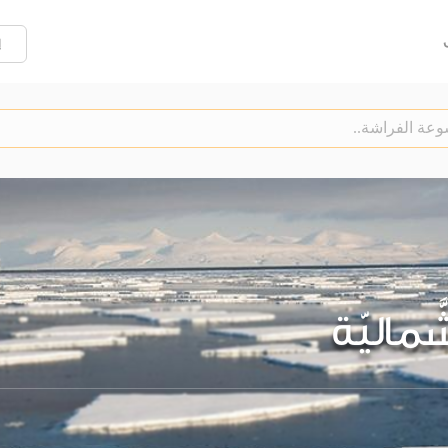
إ
شَّماليّة