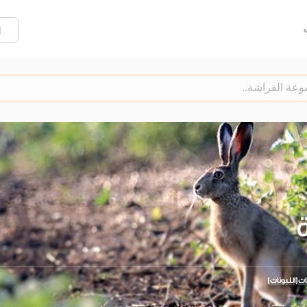
إ
ّة
ّات(اللبونات)