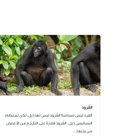
القُرود
القِرد ليسَ نَسناسًا! القُرود ليسَ لها ذَيل، لكن لمُعظَمِ
النسانيس ذَيل. القُرود قادرة على التأرجُح من الأغصان
من يدَيها...