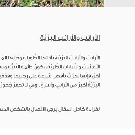
الأرانب والأرانب البرّيّة
الأرانبُ والأرانبُ البرّيّة، بآذانِها الطَّويلةِ وذَيلِه
الأعشابَ والنَّباتاتِ الطَّريَّةَ، تكونُ دائمةَ التَّنبُّه
آخرَ، فإنّها تَهرُبُ بأقصى سُرعةٍ على رِجلَيها وقَدَمَيها
البرّيّةُ أكبرُ من الأرانبِ وأسرعُ. وهي لا تَحفِرُ جُح
لقراءة كامل المقال يرجى الاتصال بالشخص الم