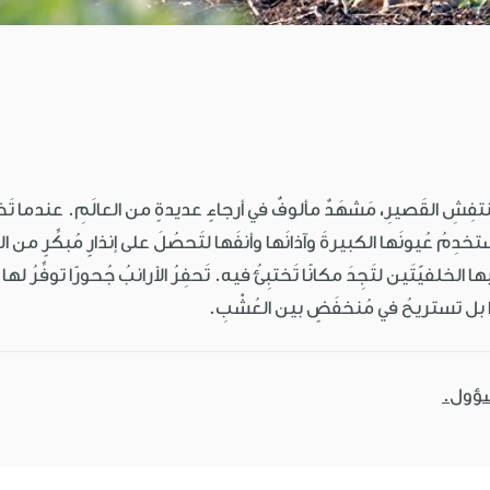
ا المُنتفِشِ القَصيرِ، مَشهَدٌ مألوفٌ في أرجاءٍ عديدةٍ من العالَمِ. عندما تَ
ِ وتَستخدِمُ عُيونَها الكبيرةَ وآذانَها وأنفَها لتَحصُلَ على إنذارٍ مُبكِّرٍ م
 الخلفيّتَين لتَجِدَ مكانًا تَختبِئُ فيه. تَحفِرُ الأرانبُ جُحورًا توفِّرُ له
ورًا بل تستريحُ في مُنخفَضٍ بين العُشْبِ.
سؤول.