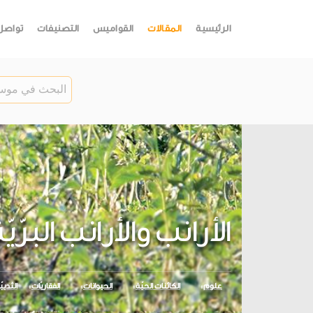
الرئيسية
المقالات
القواميس
التصنيفات
تواصل
الأرانب والأرانب البرّي
علوم
الكائنات الحيّة
الحيوانات
الفقاريّات
الثديي