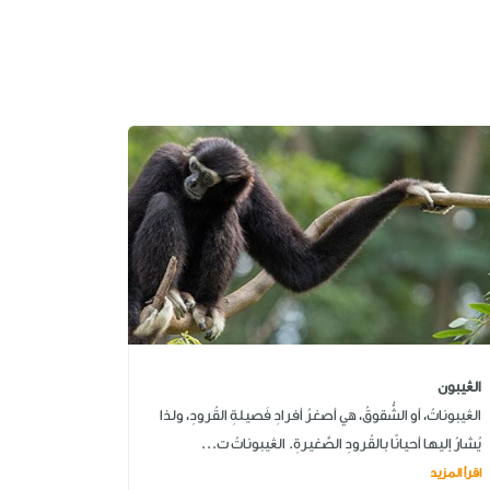
الڠيبون
الڠيبوناتُ، أو الشُّقوقُ، هي أصغرُ أفرادِ فَصيلةِ القُرودِ، ولذا
يُشارُ إليها أحيانًا بالقُرودِ الصَّغيرةِ. الڠيبوناتُ ت...
اقرأ المزيد