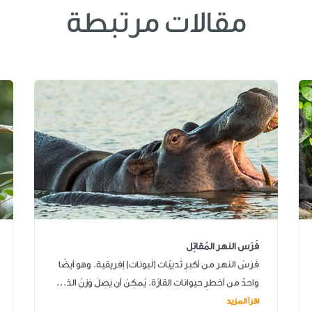
مقالات مرتبطة
فَرَس النهر المُقاتِل
فَرَسُ النهر من أكبرِ ثَدييّات (لَبونات) إفريقية. وهو أيضًا
واحدٌ من أخطرِ حيواناتِ القارّة. يُمكِنُ أن يَصِلَ وَزنُ الذ...
اقرأ المزيد