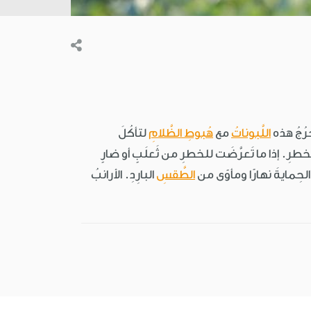
خرُجُ هذه
اللَّبوناتُ
مع
هُبوطِ الظَّلامِ
لتأكُلَ
ن الخطرِ. إذا ما تَعرَّضَت للخطرِ من ثَعلَبٍ أو ضارٍ
ا الحِمايةَ نهارًا ومأوًى من
الطَّقسِ
البارِدِ. الأرانبُ