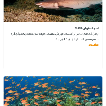
أسماك قِرش قاتِلة؟
يَظُنُّ مُعظَمُ الناس أنّ أسماكَ القِرش مَلساءُ، قاتِلة سريعةُ الحركة ومُجهَّزة
بصُفوف من الأسنان المُدبَّبة المُرعِبة. ...
اقرأ المزيد