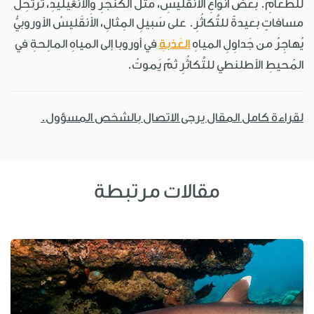
للطَّعامِ. بعضُ أنواعِ الأَنقَليسِ، مثلُ الكَنجَرِ والأَنْڠيليدِ، تَرتحِلُ
مسافاتٍ بعيدةً للتَّكاثُرِ. على سَبيلِ المِثالِ، الأَنقَليسُ الأوروبيُّ
يُهاجِرُ من جَداوِلِ المياهِ
العَذبةِ
في أوروبا إلى المياهِ المالِحةِ في
المُحيطِ الأطلنطي للتَّكاثُرِ ثمّ يَموتُ.
لقراءة كامل المقال يرجى الاتصال بالشخص المسؤول.
مقالات مرتبطة