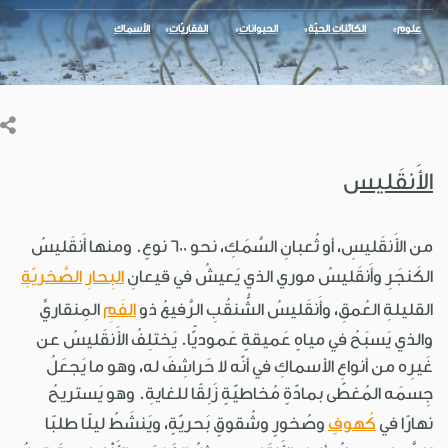
علوم
الكائنات الحيّة
الحيوانات
الفقاريّات
الأسماك
الأَنقَليس
من الأَنقَليسِ، أو ثُعبانِ السَّمَكِ، نحو 600 نوعٍ. ومنها أَنقَليسُ
الكَنجَرِ وأَنقَليسُ موري الذي يَعيشُ في قيعانِ
البِحارِ
الصَّخريّةِ
القليلةِ العُمقِ، وأَنقَليسُ الشُّنقُبِ الرَّفيعُ ذو
الفَمِ
المِنقاريِّ
والذي يَسبَحُ في مياهٍ عَميقةٍ عَموديًّا. يَختلِفُ الأَنقَليسُ عن
غَيرِه من أنواعِ الأسماكِ في أنّه لا حَراشِفَ له، وهو ما يَجعَلُ
جِسمَه المُغطّى بمادّةٍ مُخاطيّةٍ زَلِقًا للغايةِ. وهو يَستريحُ
نهارًا في
كُهوفٍ
وصُخورٍ وشُقوقٍ بَحريّةٍ، ويَنشَطُ ليلًا طلبًا