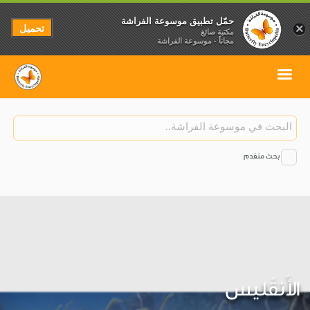
حمّل تطبيق موسوعة الفراشة
تحميل
×
مكتبة صائغ
مجاناً - موسوعة الفراشة
بحث متقدم
الأَنقَليس