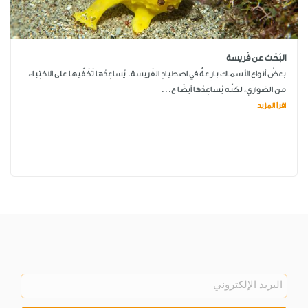
البَحْث عن فَريسة
بعضُ أنواعِ الأسماك بارِعةٌ في اصطيادِ الفَريسة. يُساعِدُها تَخَفّيها على الاختِباء
من الضواري، لكنّه يُساعِدُها أيضًا ع...
اقرأ المزيد