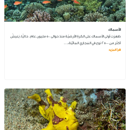
الأسماك
ظهرَت أولى الأسماك على الكرةِ الأرضيّة منذ حوالى 500 مليون عام. حاليًّا، يَعيشُ
أكثَر من 25000 نوع في المَجاري المائيّة،...
اقرأ المزيد