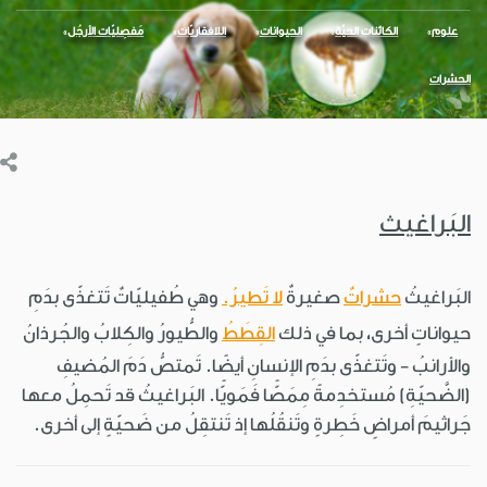
علوم
الكائنات الحيّة
الحيوانات
اللافقاريّات
مَفصِليّات الأرجُل
الحشرات
البَراغيث
البَراغيثُ
حشراتٌ
صغيرةٌ
لا تَطيرُ.
وهي طُفيليّاتٌ تَتغذّى بدَمِ
حيواناتٍ أخرى، بما في ذلك
القِطَطُ
والطُّيورُ والكِلابُ والجُرذانُ
والأرانبُ - وتَتغذّى بدَمِ الإنسانِ أيضًا. تَمتصُّ دَمَ المُضيفِ
(الضَّحيّةِ) مُستخدِمةً مِمَصًّا فَمَويًّا. البَراغيثُ قد تَحمِلُ معها
جَراثيمَ أمراضٍ خَطِرةٍ وتَنقُلُها إذ تَنتقِلُ من ضَحيّةٍ إلى أخرى.