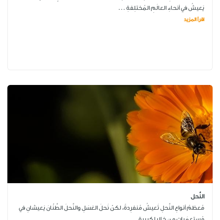
يَعيشُ في أنحاءِ العالَمِ المُختلِفةِ ...
اقرأ المزيد
النَّحل
مُعظمُ أنواعِ النَّحلِ تَعيشُ مُنفرِدةً، لكنّ نَحلَ العَسَلِ والنَّحلَ الطَّنّانَ يَعيشانِ في
مُستعمَراتٍ من خلايا كبيرة...