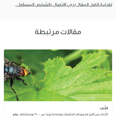
لقراءة كامل المقال يرجى الاتصال بالشخص المسؤول.
مقالات مرتبطة
الذُّباب
الذُّبابُ من أكبرِ مَجموعاتِ الحشراتِ، ومنه ما يَزيدُ عن 900000 نوعٍ مُختلفٍ. وهو