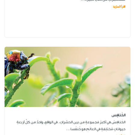
اقرأ المزيد
الخَنافِس
الخَنافِسُ هي أكبرُ مَجموعةٍ من بين الحشراتِ. في الواقعِ، واحدٌ من كلِّ أربعةِ
حيواناتٍ مُختلِفةٍ في العالَمِ هو خُنفُسا...