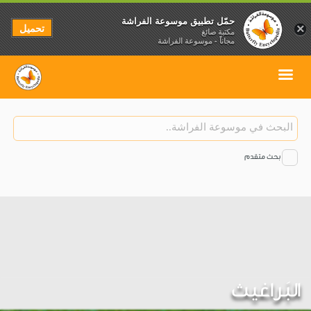
حمّل تطبيق موسوعة الفراشة
تحميل
×
مكتبة صائغ
مجاناً - موسوعة الفراشة
بحث متقدم
البَراغيث