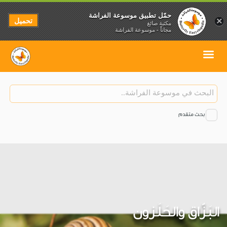
حمّل تطبيق موسوعة الفراشة
تحميل
×
مكتبة صائغ
مجاناً - موسوعة الفراشة
بحث متقدم
البَزّاق والحَلَزون