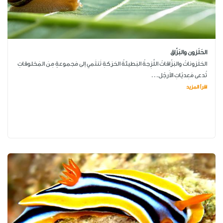
الحَلَزون والبَزّاق
الحَلَزوناتُ والبَزّاقاتُ اللَّزِجةُ البَطيئةُ الحَرَكةِ تَنتَمي إلى مَجموعةٍ مِنَ المَخلوقاتِ
تُدعى مَعِديّاتِ الأَرجُل...
اقرأ المزيد