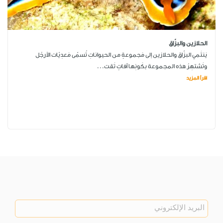
الحلازين والبزّاق
يَنتَمي البزّاق والحلازين إلى مَجموعةٍ من الحيواناتِ تُسمّى مَعدِيّات الأرجُل
وتَشتهِرُ هذه المجموعة بكَونِها آفاتٍ تَقت...
اقرأ المزيد