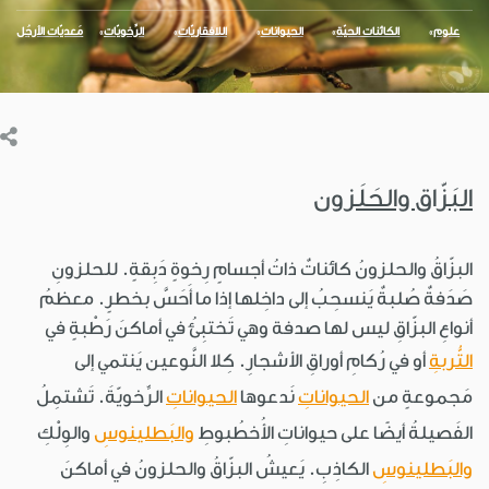
علوم
الكائنات الحيّة
الحيوانات
اللافقاريّات
الرِّخويّات
مَعديّات الأرجُل
البَزّاق والحَلَزون
البزّاقُ والحلزونُ كائناتٌ ذاتُ أجسامٍ رِخوةٍ دَبِقةٍ. للحلزونِ
صَدَفةٌ صُلبةٌ يَنسحِبُ إلى داخِلها إذا ما أَحَسَّ بخطرٍ. معظمُ
أنواعِ البزّاقِ ليس لها صدفة وهي تَختبِئُ في أماكنَ رَطْبةٍ في
التُّربةِ
أو في رُكامِ أوراقِ الأشجارِ. كِلا النَّوعين يَنتمي إلى
مَجموعةٍ من
الحيواناتِ
نَدعوها
الحيواناتِ
الرِّخويّةَ. تَشتمِلُ
الفَصيلةُ أيضًا على حيواناتِ الأُخطُبوطِ
والبَطلينوسِ
والوِلْكِ
والبَطلينوسِ
الكاذِبِ. يَعيشُ البزّاقُ والحلزونُ في أماكنَ