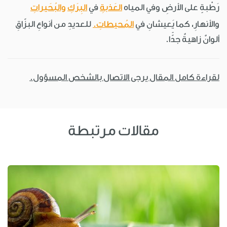
رَطْبةٍ على الأرضِ وفي المياه
العَذبةِ
في
البِرَكِ
والبُحَيراتِ
والأنهارِ، كما يَعيشانِ في
المُحيطاتِ.
للعديدِ من أنواعِ البزّاقِ
ألوانٌ زاهيةٌ جدًّا.
لقراءة كامل المقال يرجى الاتصال بالشخص المسؤول.
مقالات مرتبطة