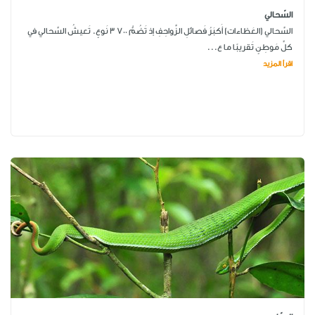
السّحالي
السَّحالي (العَظاءات) أَكبَرُ فَصائلِ الزَّواحِفِ إذ تَضُمُّ 700 3 نَوعٍ. تَعيشُ السَّحالي في
كلِّ مَوطِنٍ تَقريبًا ما ع...
اقرأ المزيد