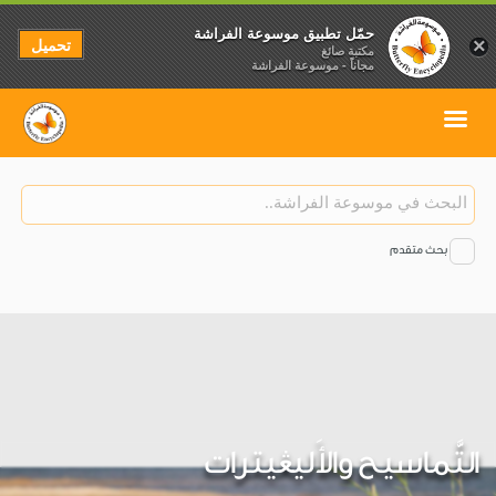
حمّل تطبيق موسوعة الفراشة
تحميل
×
مكتبة صائغ
مجاناً - موسوعة الفراشة
بحث متقدم
التَّماسيح والأَليڠيترات