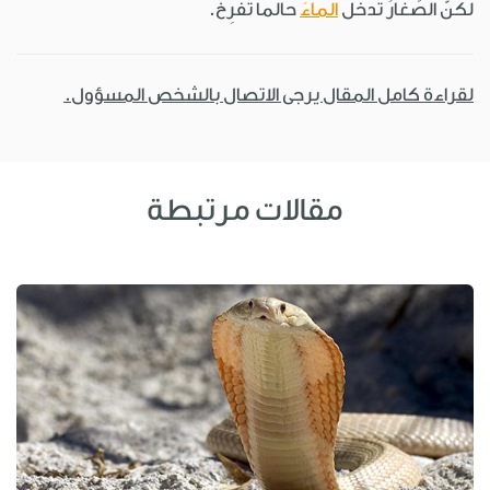
لكنّ الصِّغارَ تَدخُلُ
الماءَ
حالما تُفرِخُ.
لقراءة كامل المقال يرجى الاتصال بالشخص المسؤول.
مقالات مرتبطة