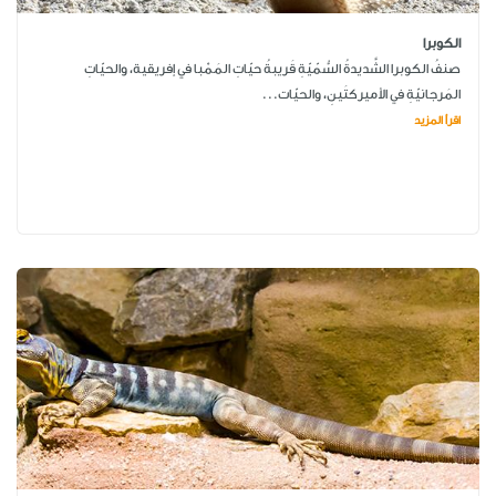
الكوبرا
صنفُ الكوبرا الشَّديدةُ السُّمّيّةِ قَريبةُ حيّاتِ المَمْبا في إفريقية، والحيّاتِ
المَرجانيّةِ في الأميركتَينِ، والحيّات...
اقرأ المزيد