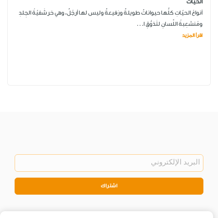
الحيّات
أنواعُ الحيّاتِ كلُّها حيواناتٌ طويلةٌ ورَفيعةٌ وليس لها أرجُلٌ، وهي حَرشَفيّةُ الجِلدِ
ومُنشعِبةُ اللِّسانِ لتَذوُّقِ ا...
اقرأ المزيد
اشتراك