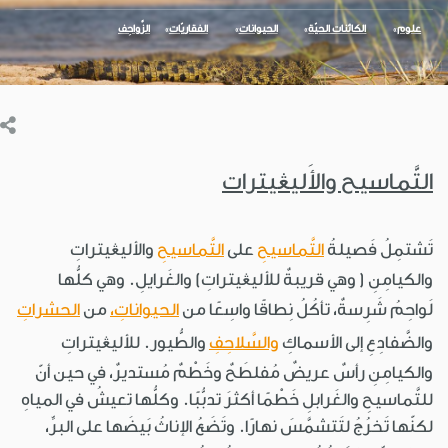
علوم
الكائنات الحيّة
الحيوانات
الفقاريّات
الزَّواحِف
التَّماسيح والأَليڠيترات
تَشتمِلُ فَصيلةُ
التَّماسيحِ
على
التَّماسيحِ
والأليڠيتراتِ
والكيامِنِ ( وهي قريبةٌ للأليڠيتراتِ) والغَرايلِ. وهي كلُّها
لَواحِمُ شَرِسةٌ، تأكُلُ نِطاقًا واسِعًا من
الحيواناتِ،
من
الحشراتِ
والضَّفادِعِ إلى الأسماكِ
والسَّلاحِفِ
والطُّيور. للأليڠيتراتِ
والكيامِنِ رأسٌ عريضٌ مُفلطَحٌ وخَطْمٌ مُستديرٌ، في حين أنّ
للتَّماسيحِ والغَرابلِ خَطْمًا أكثرَ تدبُّبًا. وكلُّها تعيشُ في المياهِ
لكنّها تَخرُجُ لتَتشمَّسَ نهارًا. وتَضَعُ الإناثُ بَيضَها على البرِّ،