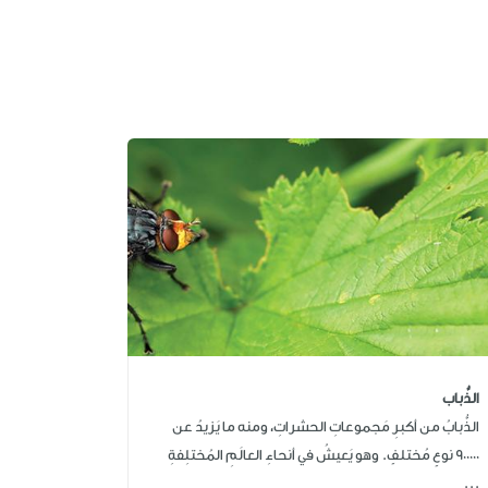
الذُّباب
الذُّبابُ من أكبرِ مَجموعاتِ الحشراتِ، ومنه ما يَزيدُ عن
900000 نوعٍ مُختلفٍ. وهو يَعيشُ في أنحاءِ العالَمِ المُختلِفةِ
...