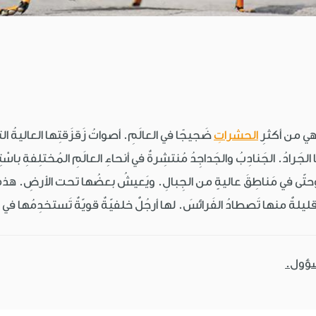
، هي من أكثرِ
الحشراتِ
ضَجيجًا في العالَمِ. أصواتُ زَقزَقتِها العاليةُ الت
حتّى في مَناطِقَ عاليةٍ من الجِبالِ. ويَعيشُ بعضُها تحت الأرضِ. هذ
 قليلةٌ منها تَصطادُ الفَرائسَ. لها أرجُلٌ خلفيّةٌ قويّةٌ تَستخدِمُها في ا
سؤول.