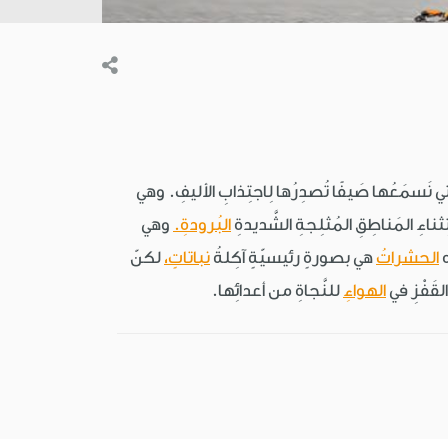
ي نَسمَعُها صَيفًا تُصدِرُها لِاجتِذابِ الأليفِ. وهي
البُرودةِ.
وهي
ه
الحشراتُ
هي بصورةٍ رئيسيّةٍ آكِلةُ
نباتاتٍ،
لكنّ
لقَفْزِ في
الهواءِ
للنَّجاةِ من أعدائِها.