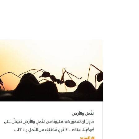
النّمل والأرض
حاوِلْ أن تَتصوَّرَ كم مِليونًا من النَّملِ والأَرَضِ تَعيشُ على
كَوكَبِنا. هناك ٠٠٠ ١٤ نَوعٍ مُختلِفٍ من النَّملِ و 225...
اقرأ المزيد