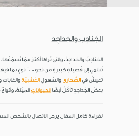
الجَنادِب والجَداجِد
الجَنادِبُ والجَداجِدُ، والتي نَراها أكثرَ ممّا نَسمَعُها
تَنتمي إلى فَصيلةٍ كبيرةٍ من نحو 20000 نوعٍ بما فيها الجَرادُ. الجَنادِبُ والجَداجِدُ مُنتشِرةٌ في أنحاءِ العالَمِ المُختلِفةِ باسْتِثناءِ المَناطِقِ المُثلِجةِ الشَّديدةِ
تَعيشُ في
الصَّحارى
والسُّهولِ
العُشبيّةِ
والغاباتِ و
بعضَ الجَداجِدِ تأكُلُ أيضًا
الحيواناتِ
الميْتةَ، وأنواعٌ
لقراءة كامل المقال يرجى الاتصال بالشخص الم