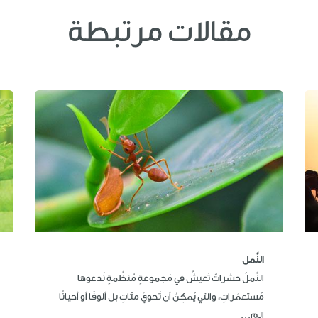
مقالات مرتبطة
النَّمل
النَّملُ حشراتٌ تَعيشُ في مَجموعةٍ مُنظَّمةٍ نَدعوها
مُستعمَراتٍ، والتي يُمكِنُ أن تَحويَ مئاتٍ بل ألوفًا أو أحيانًا
الم...