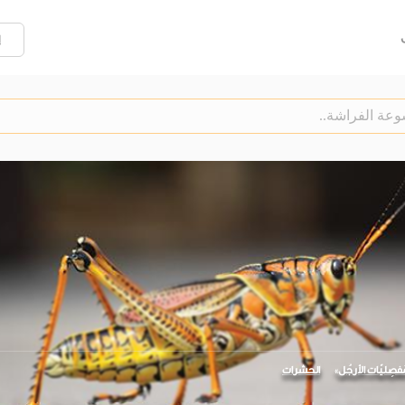
إ
َفصِليّات الأرجُل
الحشرات