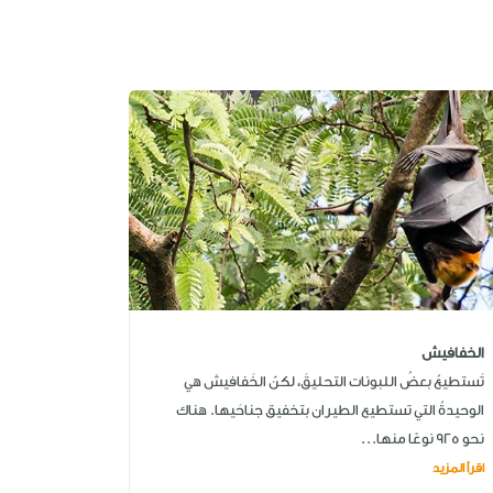
الخفافيش
تَستطيعُ بعضُ اللبونات التحليقَ، لكنّ الخَفافيش هي
الوحيدةُ التي تستطيع الطيران بتخفيق جناحَيها. هناك
نحو 925 نوعًا منها...
اقرأ المزيد