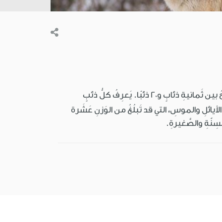
وهو سَلَفُ الكَلْبِ المنزليِّ المُدلَّلِ. الذّئابُ حيواناتٌ ذكيّةٌ تَعيشُ في زُمَرٍ تَتراوحُ بين ثَمانيةِ ذئابٍ و20 ذئبًا. يَعرِفُ كلُّ ذئبٍ
 الأيائلِ والموسِ، التي قد تَبلُغُ من الوَزنِ عَشَرة
سِنّةِ والصَّغيرةِ.