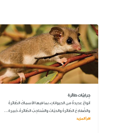
جِرابيّات طائرة
أنواعٌ عديدةٌ من الحيواناتِ، بما فيها الأسماكُ الطّائرةُ
والضَّفادِعُ الطّائرةُ والحيّاتُ والسَّناجِبُ الطّائرةُ، خَبيرة...
اقرأ المزيد