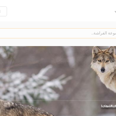
إ
ّات(اللبونات)