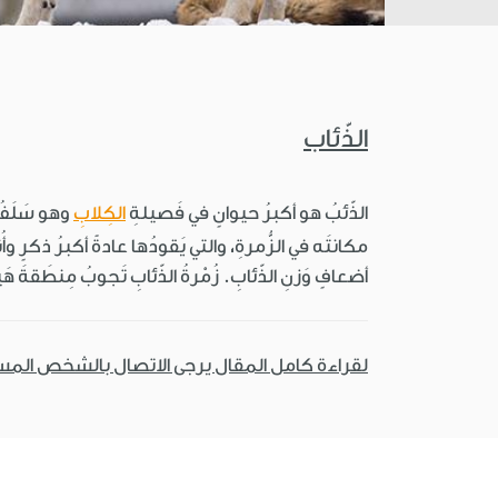
الذّئاب
الذّئبُ هو أكبرُ حيوانٍ في فَصيلةِ
الكِلابِ
مكانتَه في الزُّمرةِ، والتي يَقودُها عادةً أكبرُ ذكرٍ وأُ
أضعافٍ وَزنِ الذّئابِ. زُمْرةُ الذّئابِ تَجوبُ مِنطَقةَ 
لقراءة كامل المقال يرجى الاتصال بالشخص الم