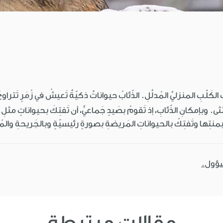
نثى. وبإمكانِ الذّئابِ، إذ تَقومُ بصَيدٍ جَماعيٍّ، أن تَفتِكَ بحيواناتٍ مثلِ
هَيمنتِها وتَفتِكُ بالحيواناتِ المَريضةِ بصورةٍ رئيسيّةٍ وبالجَريحةِ والمُ
سؤول.