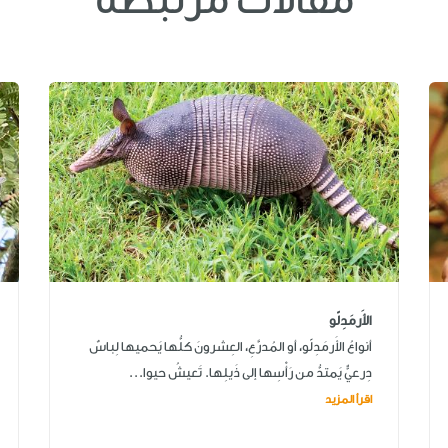
مقالات مرتبطة
الأَرمَدِلّو
أنواعُ الأَرمَدِلّو، أو المُدرَّعِ، العِشرونَ كلُّها يَحميها لِباسٌ
دِرعيٌّ يَمتدُّ من رَأْسِها إلى ذَيلِها. تَعيشُ حيوا...
اقرأ المزيد