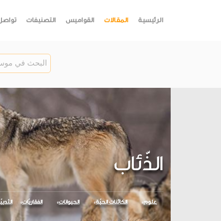
الرئيسية
المقالات
القواميس
التصنيفات
تواصل
الذّئاب
علوم
الكائنات الحيّة
الحيوانات
الفقاريّات
الثديي