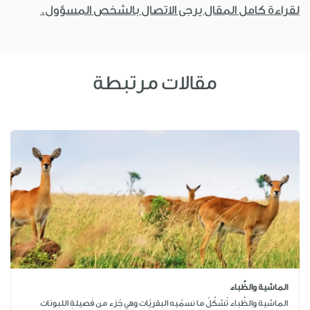
لقراءة كامل المقال يرجى الاتصال بالشخص المسؤول.
مقالات مرتبطة
الماشية والظِّباء
الماشية والظِّباء تُشكِّلُ ما نسمّيه البقريّات وهي جُزء من فَصيلةِ اللبونات