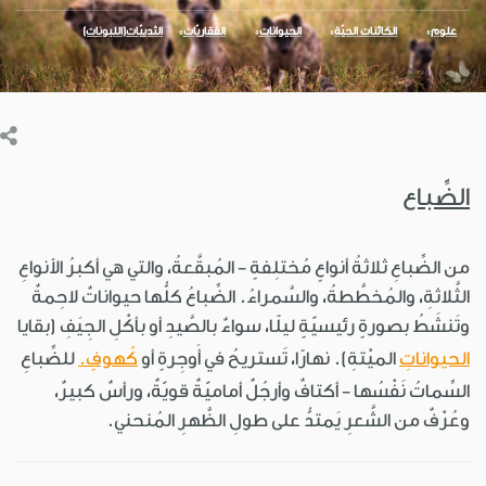
علوم
الكائنات الحيّة
الحيوانات
الفقاريّات
الثدييّات(اللبونات)
الضِّباع
من الضِّباعِ ثلاثةُ أنواعٍ مُختلِفةٍ - المُبقَّعةُ، والتي هي أكبرُ الأنواعِ
الثَّلاثةِ، والمُخطَّطةُ، والسَّمراءُ. الضِّباعُ كلُّها حيواناتٌ لاحِمةٌ
وتَنشَطُ بصورةٍ رئيسيّةٍ ليلًا، سواءٌ بالصَّيدِ أو بأكْلِ الجِيَفِ (بقايا
الحيواناتِ
الميْتةِ). نهارًا، تَستريحُ في أَوجِرةٍ أو
كُهوفٍ.
للضِّباعِ
السِّماتُ نَفْسُها - أكتافٌ وأرجُلٌ أماميّةٌ قويّةٌ، ورأسٌ كبيرٌ،
وعُرْفٌ من الشَّعرِ يَمتدُّ على طولِ الظَّهرِ المُنحني.