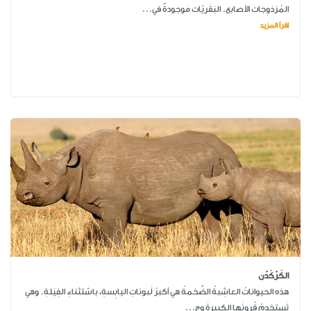
المُزدَوِجات الأصابع. البَقَريّات موجودةٌ في...
اقرأ المزيد
الكَرْكَدّن
هذه الحيواناتُ العاشِبةُ الضَّخمةُ هي أكبرُ لَبوناتِ اليابِسةِ، باسْتثناءِ الفِيَلةِ. وهي
تَستخدِمُ قُرونَها الكبيرةَ وج...