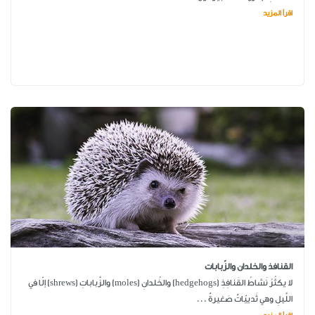
اقرأ المزيد
القنافذ والخلدان والزّبابات
لا يكثُرُ نَشاطُ القَنافِذِ (hedgehogs) والخُلدانِ (moles) والزَّباباتِ (shrews) إلّا في
اللَّيلِ وهي ثَدييّاتٌ صَغيرةٌ ...