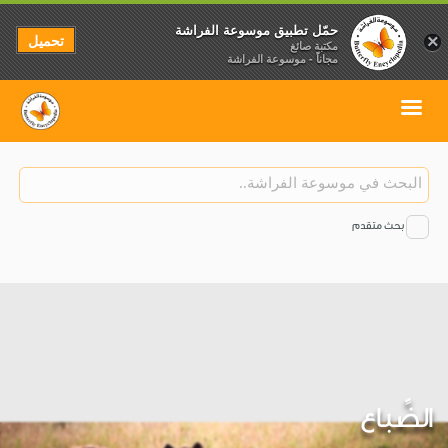
حمّل تطبيق موسوعة الفراشة
تحميل
×
مكتبة صائغ
مجاناً - موسوعة الفراشة
بحث متقدم
الضِّباع