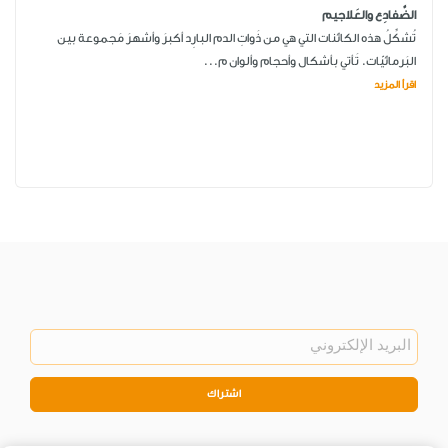
الضَّفادِع والعَلاجيم
تُشكِّلُ هذه الكائنات التي هي من ذَواتِ الدم البارِد أكبرَ وأشهرَ مَجموعة بين
البَرمائيّات. تَأتي بأشكال وأحجام وألوان م...
اقرأ المزيد
اشتراك