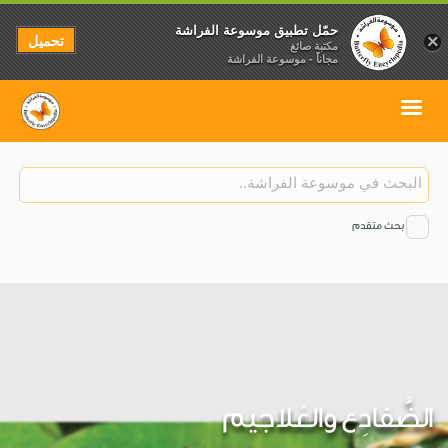
حمّل تطبيق موسوعة الفراشة
تحميل
×
مكتبة صائغ
مجاناً - موسوعة الفراشة
بحث متقدم
الضَّفادِع والعَلاجيم