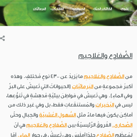
علوم
الكائنات الحيّة
الحيوانات
الفقاريّات
البرمائيّات
الضَّفادِع والعَلاجيم
من
الضَّفادِعِ والعَلاجيمِ
ما يَزيدُ عن 4300 نوعٍ مُختلِفٍ. وهذه
أكبرُ مَجموعةٍ من
البَرمائيّاتِ
(الحيواناتُ التي تَعيشُ على البرِّ
وفي الماءِ). وهي تَعيشُ في مَواطِنَ بيئيّةٍ مُدهِشةٍ في تَنوُّعِها،
ليس في
البُحَيراتِ
والمُستنقَعاتِ فقط، بل وفي غير ذلك من
أماكِنَ يكونُ فيها ماءٌ مثلِ
السُّهولِ العُشبيّةِ
والجِبالِ وحتّى
الصَّحارى.
الفُروقُ الرَّئيسيّةُ بين
الضَّفادِعِ والعَلاجيمِ
هي أنّ
لمُعظَمِ
الضَّفادِعِ
جِلدًا أملَسَ وهي تَعيشُ في جِوارِ
الماءِ.
أمّا