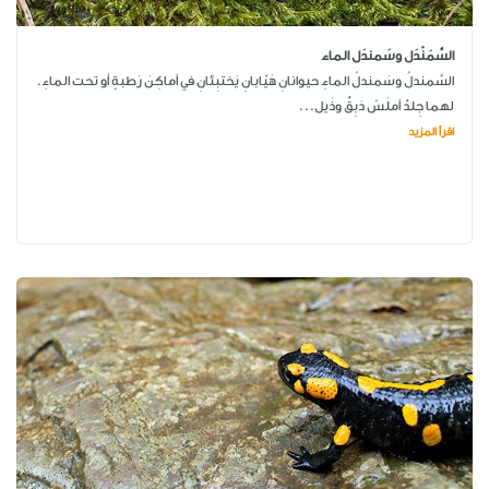
السَّمَنْدَل وسَمندَل الماء
السَّمندلُ وسَمندلُ الماءِ حيوانانِ هَيّابانِ يَختبِئانِ في أماكِنَ رَطبةٍ أو تحت الماءِ.
لهما جِلدٌ أملَسُ دَبِقٌ وذَيل...
اقرأ المزيد