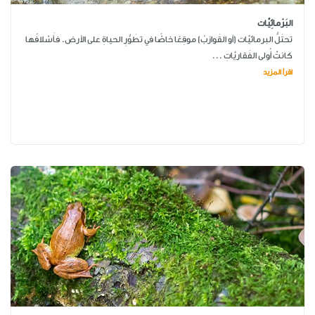
البَرْمائِيَّات
تحتَلُّ البرمائيَّات (أو القَوازبُ) موقِعًا خاصًّا في تطَوُّرِ الحياةِ على الأرض. فأَسْلافُها
كانتْ أُولى الفَقاريَّاتِ ...
اقرأ المزيد