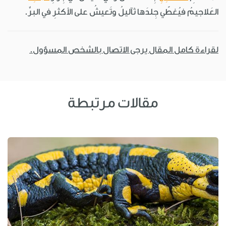
العَلاجيمُ فيُغطّي جِلدَها ثآليلُ وتَعيشُ على الأكثرِ في البرِّ.
لقراءة كامل المقال يرجى الاتصال بالشخص المسؤول.
مقالات مرتبطة