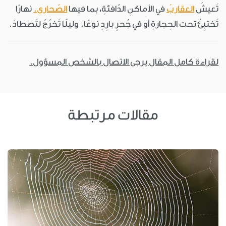
تَعيشُ
العقاربُ
في الأماكنِ الدّافئةِ، بما فيها
الصّحارى.
نهارًا
تَختبِئُ تحت الحِجارةِ أو في جُحرٍ بارِدٍ نوعًا. وليلًا تَخرُجُ لتَصطادَ.
لقراءة كامل المقال يرجى الاتصال بالشخص المسؤول.
مقالات مرتبطة