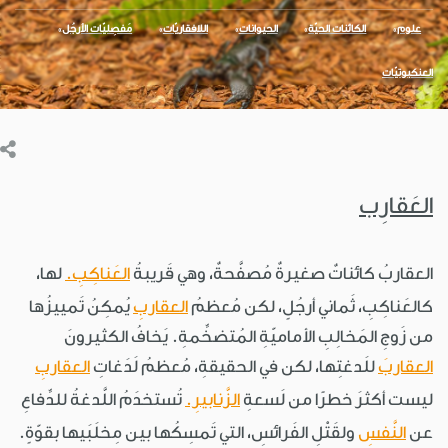
علوم
الكائنات الحيّة
الحيوانات
اللافقاريّات
مَفصِليّات الأرجُل
العنكبوتيّات
العَقارِب
العقاربُ كائناتٌ صغيرةٌ مُصفَّحةٌ، وهي قَريبةُ
العَناكِبِ.
لها،
كالعَناكِبِ، ثَماني أرجُلٍ، لكن مُعظمُ
العقاربِ
يُمكِنُ تَمييزُها
من زَوجِ المَخالِبِ الأماميّةِ المُتضخِّمةِ. يَخافُ الكثيرونَ
العقاربَ
للَدغتِها، لكن في الحقيقةِ، مُعظمُ لَدَغاتِ
العقاربِ
ليست أكثرَ خطرًا من لَسعةِ
الزَّنابيرِ.
تُستخدَمُ اللَّدغةُ للدِّفاعِ
عن
النَّفسِ
ولقَتْلِ الفَرائسِ، التي تَمسِكُها بين مِخلَبَيها بقوّةٍ.