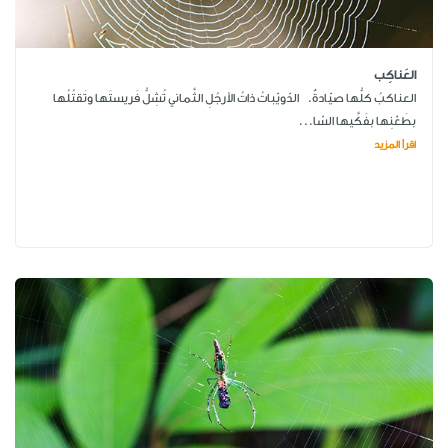
العَناكِب
العناكبُ كلُّها صيّادةٌ. الدّويّباتُ ذاتُ الأرجُلِ الثَّماني تُشِلُّ فَريستَها وتَقتُلُها
بطَعْنِها بفَكَّيها السّا...
اقرأ المزيد