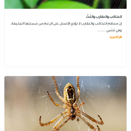
العناكب والعقارب والعُثّ
إنّ معظم العَناكِب والعَقارِب لا تؤذي الإنسان على الرغمِ من سُمعَتِها المُخيفة.
وهي تَنتَمي ......
اقرأ المزيد