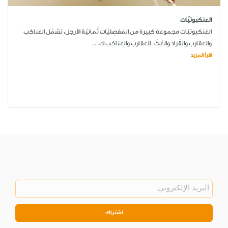
العنكبوتيّات
العَنكبوتيّات مجموعة كبيرة من المَفصِليّات ثُمانيّة الأرجل، تشمُل العَناكب
والعقارب والقُراد والعُثّ. العقارب والعناكب ك...
اقرأ المزيد
اشتراك