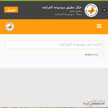
حمّل تطبيق موسوعة الفراشة
تحميل
×
مكتبة صائغ
مجاناً - موسوعة الفراشة
بحث متقدم
العَقارِب