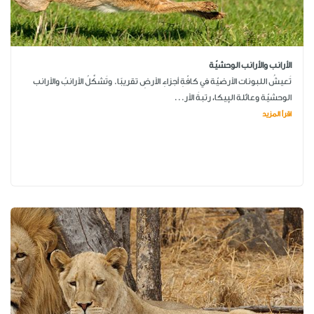
الأرانب والأرانب الوحشيّة
تَعيشُ اللبونات الأرضيّة في كافّةِ أجزاءِ الأرضِ تقريبًا. وتَشكِّلُ الأرانبُ والأرانب
الوحشيّة وعائلة الپيكا، رتبةَ الأر...
اقرأ المزيد