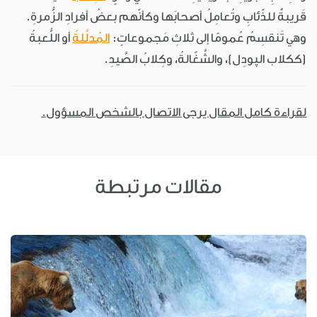
قَريبةٌ للذّئابِ وتُعامِلُ أصحابَها وكأنّهم بعضُ أفرادِ الزُّمرةِ.
وهي تَنقسِمُ عُمومًا إلى ثلاثِ مَجموعاتٍ:
المُدلَّلةُ
أو اللُّعبةُ
(ككلاب الپودِل)، والشَّغّالةُ، وكِلابُ الصَّيدِ.
لقراءة كامل المقال يرجى الاتصال بالشخص المسؤول.
مقالات مرتبطة