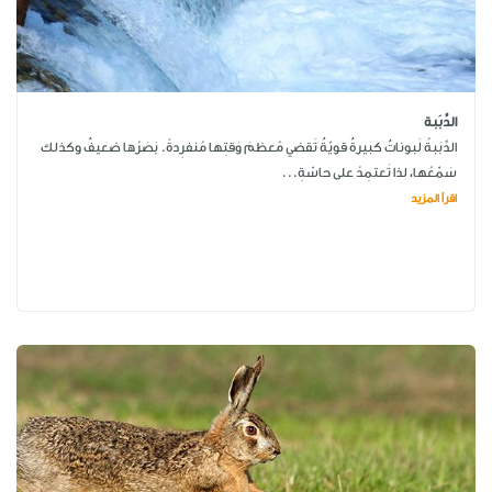
الدِّبَبة
الدِّبَبةُ لَبوناتٌ كبيرةٌ قويّةٌ تَقضي مُعظمَ وَقتِها مُنفرِدةً. بَصَرُها ضعيفٌ وكذلك
سَمْعُها، لذا تَعتمِدُ على حاسّةِ...
اقرأ المزيد