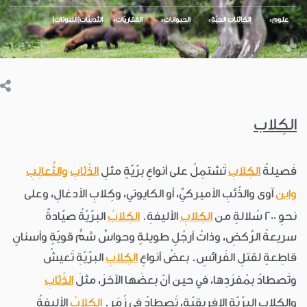
علوم
الكائنات الحيّة
الحيوانات
الفقاريّات
الثدييّات(اللبونات)
الكِلاب
فَصيلةُ
الكِلابِ
تَشتمِلُ على أنواعٍ برّيّةٍ مثلِ
الذّئابِ
والثَّعالِبِ
وابن
آوى والذّئبِ الأميركيِّ، أو الكايوتي، وكِلابِ الأدغالِ، وعلى
نحوِ 200 سُلالةٍ من
الكِلابِ
الأليفةِ.
الكِلابُ
البرّيّةُ صيّادةٌ
سريعةُ الرَّكضِ، وذاتُ أرجُلٍ طويلةٍ وحواسِّ شمٍّ قويّةٍ وأسنانٍ
قاطِعةٍ لقتلِ الفَرائسِ. بعضُ أنواعِ
الكِلابِ
البرّيّةِ تَعيشُ
وتَصطادُ بمُفرَدِها، في حين أنّ بعضَها الآخرَ، مثلَ
الذّئابِ
والكِلابِ البرّيّةِ الإفريقيّةِ، تَصطادُ في زُمَرٍ.
الكِلابُ
الأليفةُ