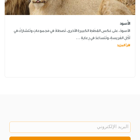
الأُسود
الأسودُ، على عَكسِ القِطَطِ الكبيرةِ الأخرى، تَصطادُ في مَجموعاتٍ وتَتشارَكُ في
أَكْلِ الفَريسةِ، وتَتساعَدُ في رِعايةِ ...
اقرأ المزيد