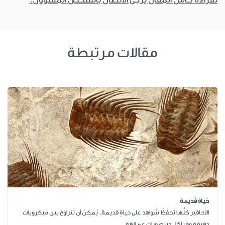
مقالات مرتبطة
حَياة قَديمة
الأَحافير كلُّها تَحفَظُ شَواهِدَ على حَياةٍ قديمة. يُمكِنُ أن تَتراوَحَ بين ميكروبات
دقيقة وهَياكِلِ دينصورات عِملاقة. ...