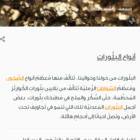
الجغرافية
الصُّخور والمَعادِن
أنواع البِلَّورات
البِلَّورات من حَولنا وحَوالينا. تَتألَّفُ منها مُعظَمُ أنواعِ
الصُّخور،
ومُعظَمُ
الشواطئ
الرَّمليّة تَتألَّفُ من بَلايينِ بِلَّوراتِ الكْوارتْز
المُحطَّمة. حتّى السُّكَّر والمِلح في مَطبَخك بِلَّورات. بعضُ
أجملِ
البِلَّورات
المَعدِنيّة تلك التي تَنمو في تَجاويفَ تحت
الأَرض، وتَصِلُ أحيانًا إلى أَحجامٍ هائلة.
لقراءة كامل المقال يرجى الاتصال بالشخص المسؤول.