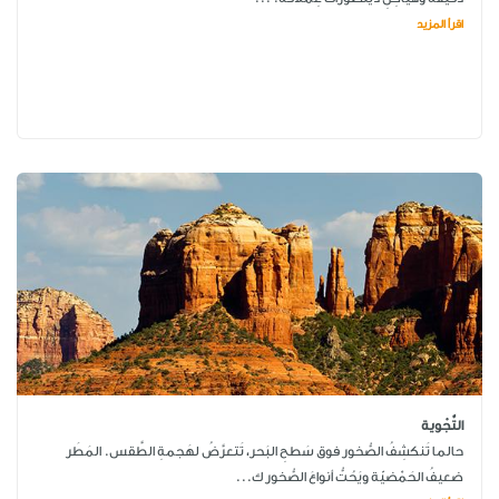
اقرأ المزيد
التَّجْوية
حالما تَنكشِفُ الصُّخور فوق سَطحِ البَحر، تَتعرَّضُ لهَجمةِ الطَّقس. المَطَر
ضعيفُ الحَمْضيّة ويَحُتُّ أنواعَ الصُّخور ك...