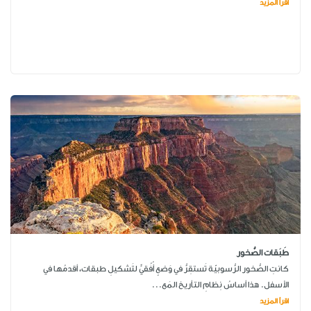
اقرأ المزيد
طَبَقات الصُّخور
كانتِ الصُّخور الرُّسوبيّة تَستقِرُّ في وَضعٍ أُفُقيٍّ لتَشكيلِ طبقات، أقدمُها في
الأسفل. هذا أساسُ نِظامِ التأريخ المَع...
اقرأ المزيد