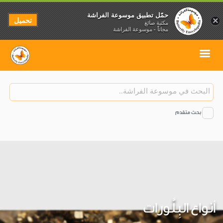
حمّل تطبيق موسوعة الفراشة
تحميل
×
مكتبة صائغ
مجاناً - موسوعة الفراشة
بحث متقدم
أنواع البِلَّورات