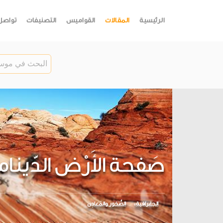
الرئيسية
المقالات
القواميس
التصنيفات
تواصل
صَفحة الأَرْض الدّينا
الجغرافية
الصُّخور والمَعادِن