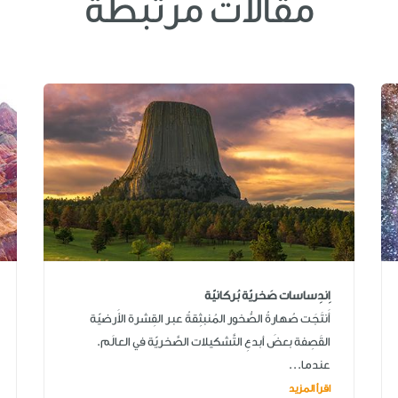
مقالات مرتبطة
اِندِساسات صَخريّة بُركانيّة
أَنتَجَت صُهارةُ الصُّخور المُنبثِقةُ عبر القِشرة الأَرضيّة
القَصِفة بعضَ أبدعِ التَّشكيلات الصَّخريّة في العالَم.
عندما...
اقرأ المزيد