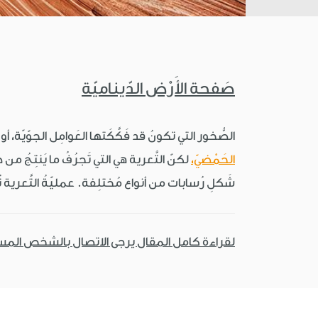
صَفحة الأَرْض الدّيناميّة
الصُّخور التي تكونُ قد فَكَّكَتها العَوامِل الجوّيّة، أو ال
الحَمْضيّ،
لكنّ التَّعرية هي التي تَجرُفُ ما يَنتِجُ م
شَكلِ رُسابات من أنواع مُختلِفة. عمليّةُ التَّعرية ت
لقراءة كامل المقال يرجى الاتصال بالشخص الم