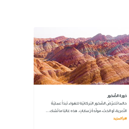
دَورة الصُّخور
حالما تَتعرَّضُ الصُّخور البُركانيّة للهَواء تَبدَأُ عمليّةُ
التَّعرية، أو الحَتّ، مولِّدةً رُساباتٍ. هذه غالبًا ما تُشك...
اقرأ المزيد