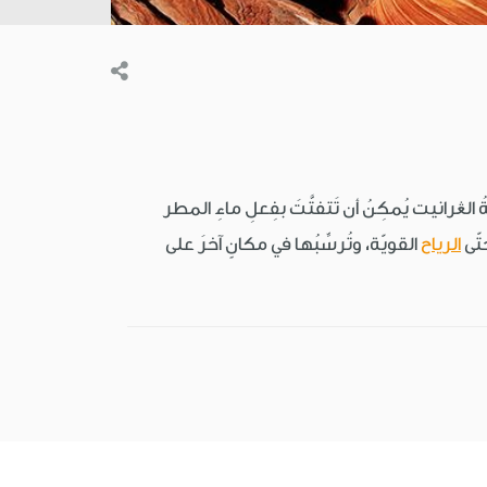
ةُ الڠرانيت يُمكِنُ أن تَتفتَّتَ بفِعلِ ماءِ المطر
تّى
الرياح
القويّة، وتُرسِّبُها في مكانٍ آخرَ على