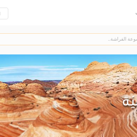
إ
ميّة