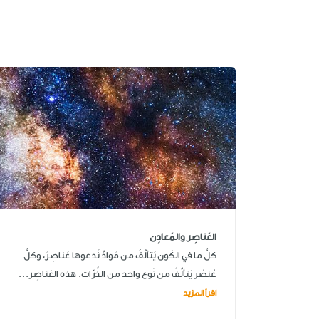
العَناصِر والمَعادِن
كلُّ ما في الكَون يَتألَّفُ من مَوادَّ نَدعوها عَناصِرَ، وكلُّ
عُنصُر يَتألَّفُ من نَوع واحد من الذَّرّات. هذه العَناصِر...
اقرأ المزيد