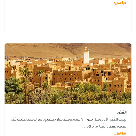
اقرأ المزيد
المُدُن
بُنِيَت المُدُن الأولى قبل نحو 7000 سنة، وَسَطَ مَزارِعَ خِصبةٍ. مع الوَقت، اغتَنَت مُدُن
عديدة بفَضلِ التِّجارة. ثَراؤه...
اقرأ المزيد