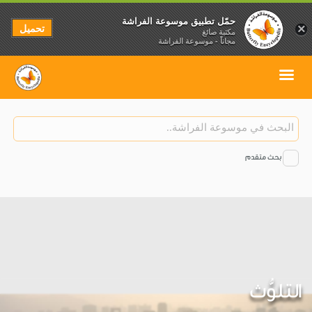
حمّل تطبيق موسوعة الفراشة
تحميل
×
مكتبة صائغ
مجاناً - موسوعة الفراشة
بحث متقدم
التلوُّث