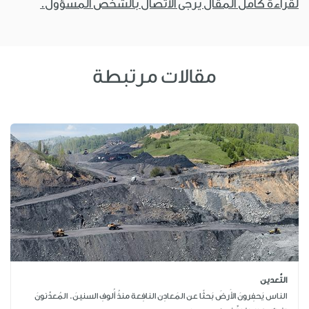
لقراءة كامل المقال يرجى الاتصال بالشخص المسؤول.
مقالات مرتبطة
التَّعدين
الناس يَحفِرونَ الأَرضَ بَحثًا عن المَعادِن النافِعة منذُ أُلوفِ السنينَ. المُعدِّنونَ