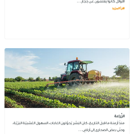
الأوائل كانوا يُفتِّشونَ عن حِجار...
اقرأ المزيد
الزِّراعة
منذُ أَزمِنة ما قبلَ التاريخ، كانَ البَشَر يُحوِّلونَ الغابات، السهول العُشبيّة البَرّيّة،
وحتّى بعضَ الصحارى إلى أَراضٍ...