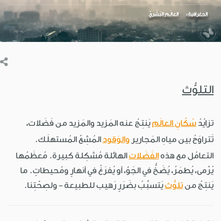
الجغرافية
العالَـم البَشَريّ
التلوُّث
تزايُدُ
سُكّانِ العالَم
يَنتِجُ عنه المَزيد والمَزيد من فَضَلات،
تَتراوَحُ بين مياهِ المَجارير
والوَقود
المُشِعّ المُستهلَك.
التعامُل مع هذه
الفَضَلات
الهائلة مُشكِلة كبيرة. مُعظَمُها
يُرْمى، يُطمَرُ، يُضَخُّ في الجَوّ، أو يُفرَغُ في أنهارٍ ومُحيطاتٍ. ما
يَنتِجُ من
تلوُّث
يَتسبَّبُ بضَرَرٍ رَهيب للطبيعة - ولصِحّتِنا.