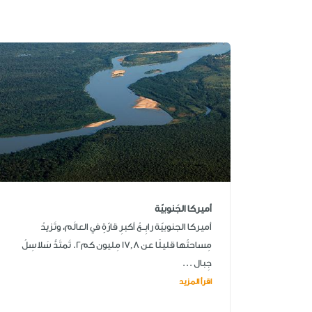
أميركا الجَنوبيّة
أميركا الجنوبيّة رابِــعُ أكبرِ قارّةٍ في العالَم، وتَزيدُ
مِساحتُها قليلًا عن 17,8 مِليون كم2. تَمتَدُّ سَلاسِلُ
جِبال ...
اقرأ المزيد