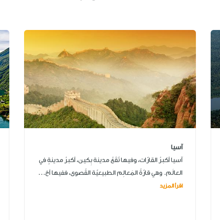
آسيا
آسيا أكبرُ القارّات، وفيها تَقَعُ مدينة بِكين، أكبرُ مدينةٍ في
العالَم. وهي قارّةُ المَعالِم الطبيعيّة القُصوى، ففيها أخ...
اقرأ المزيد