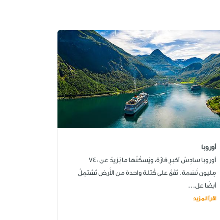
أوروبا
أوروبا سادِسُ أكبرِ قارّة، ويَسكُنُها ما يَزيدُ عن 740
مِليون نَسَمة. تَقَعُ على كُتلة واحدة من الأَرض تَشتمِلُ
أيضًا عل...
اقرأ المزيد