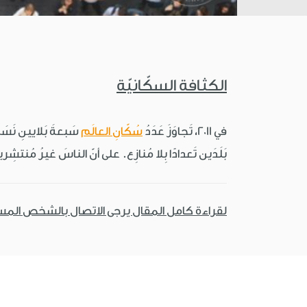
الكثافة السكّانيّة
في 2011، تَجاوَزَ عَدَدُ
سُكّانِ العالَم
سَبعةَ بَلايينِ نَس
بَلَدَين تَعدادًا بِلا مُنازِع. على أنّ الناسَ غيرُ مُنت
لقراءة كامل المقال يرجى الاتصال بالشخص الم