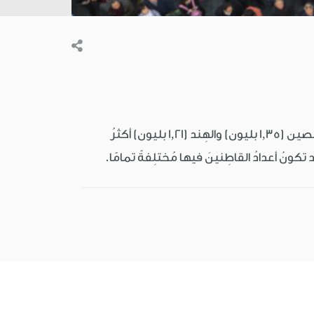
يَعيشونَ في آسيا، والصين (1,35 بليون) والهِند (1,21 بليون) أكثرُ
د تكونُ أعدادُ القاطِنينَ فيها مُختلِفةً تمامًا.