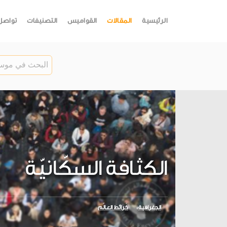
الرئيسية
المقالات
القواميس
التصنيفات
تواصل
الكثافة السكّانيّة
الجغرافية
خَرائط العـالَم