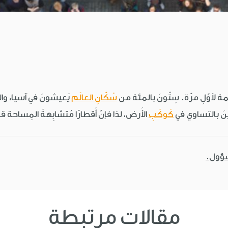
َمة لأوّلِ مرّة. سِتّونَ بالمئة من
سُكّانِ العالَم
شِرينَ بالتساوي في
كَوكَبِ
الأَرض، لذا فإنّ أَقطارًا مُتشابِهةَ المِساحة ق
سؤول.
مقالات مرتبطة