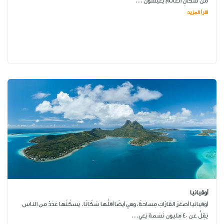
من سُكّانِ العالَم يَعيشونَ ...
اقرأ المزيد
أوقيانيا
أوقيانيا أصغرُ القارّاتِ مِساحةً، وهي أيضًا أقلُّها سُكّانًا. يَسكُنُها عَدَدٌ من الناس
يَقِلُّ عن 40 مِليون نَسَمة يَعي...