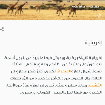
الجغرافية
خَرائط العـالَم
إفريقية
إفريقية ثاني أكبرِ قارّة، ويَعيشُ فيها ما يَزيدُ عن بِليون نَسَمة،
يَتوزّعونَ على ما يَزيدُ عن ٣٠٠ مَجموعة عِرقيّة في ٥٤ بَلَدًا.
يَسودُ شمالَ القارّة
الصحراءُ
الكُبرى، أكبرُ صَحراءَ حارّةٍ في
العالَم، وإلى الجنوب من ذلك أَحزِمةٌ كبيرة من المُرتفَعات
العُشبيّة
وغابةٌ مَطيرة غنيّة. يَجري في القارّة عَدَدٌ من الأنهار
الكبيرة، بما فيها النّيل، النيجِر، الكونڠو، وزَمبيزي.