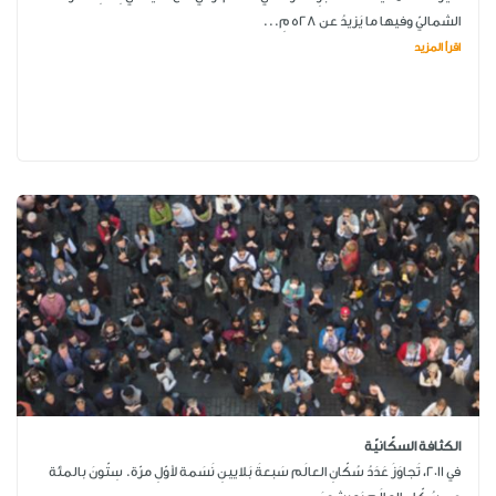
الشماليّ وفيها ما يَزيدُ عن 528 مِ...
اقرأ المزيد
الكثافة السكّانيّة
في 2011، تَجاوَزَ عَدَدُ سُكّانِ العالَم سَبعةَ بَلايينِ نَسَمة لأوّلِ مرّة. سِتّونَ بالمئة