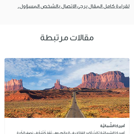
لقراءة كامل المقال يرجى الاتصال بالشخص المسؤول.
مقالات مرتبطة
أميركا الشَّماليّة
أميركا الشماليّة ثالثُ أكبرِ القارّات في العالَم، وهي تَقَعُ كُلّيّةً في نِصفِ الكُرة