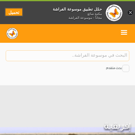
حمّل تطبيق موسوعة الفراشة
تحميل
×
مكتبة صائغ
مجاناً - موسوعة الفراشة
بحث متقدم
إفريقية