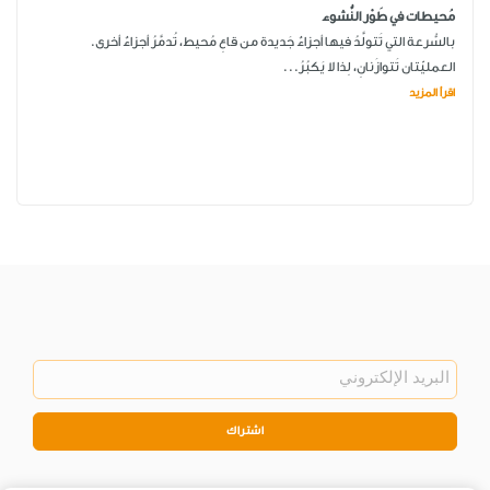
مُحيطات في طَوْر النُّشوء
بالسُّرعة التي تَتولَّدُ فيها أجزاءٌ جَديدة من قاعِ مُحيط، تُدمَّرُ أجزاءٌ أخرى.
العمليّتان تَتوازَنانِ، لِذا لا يَكبُرُ...
اقرأ المزيد
اشتراك