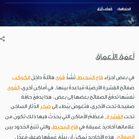
الجغرافية
كَوكَب أَزرَق
أَعمَق الأَعماق
في بعض أجزاء
قاعِ المُحيط،
تَشُدُّ
قُوًى
هائلةٌ داخِلَ
الكَوكَب
صَفائحَ القِشرة الأَرضيّة مُباعِدةً بينها. في أَماكِنَ أخرى،
القُوى
نَفسُها تَدفَعُ الصفائحَ بعضها إلى بعض. هذا يَدفَعُ حافّةَ
صَفيحة تحت الأخرى، فتَغوصُ ببُطء إلى
صَخرِ
الدِّثار الساخِن
تحت
القِشرة.
مُعظَمُ الأَماكِن التي يَحدُثُ فيها ذلك تكونُ من
عَلاماتها أَخاديدُ عَميقة في
قاعِ المُحيط،
والتي تَتبَعُ الحُدود بين
الصفائح.
هذه الأَخاديد يُمكِنُ أن يَبلُغَ عُمقُها ضِعفَ مُعدَّل