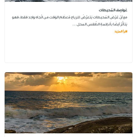
عَواصِف المُحيطات
مع أنّ عُرْضَ المُحيطات يَتعرَّضُ للرياح مُعظَمَ الوَقت من اتّجاه واحِد فقط، فهو
يَتأثَّرُ أيضًا بأَنظِمةِ الطَّقس المحل...
اقرأ المزيد