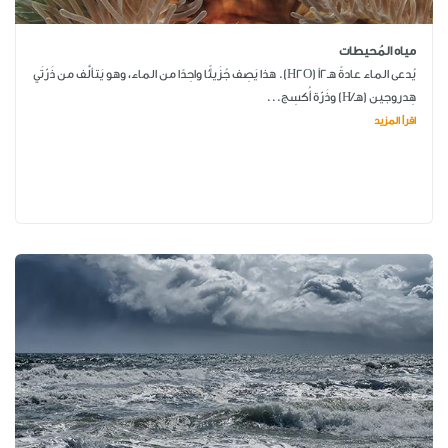
مياه المُحيطات
يُدعى الماء عادةً هـ2أ (H2O). هذا يَصِف جُزَيئًا واحِدًا من الماء، وهو يَتألَّف من ذَرّتَي
هِدروجين (هـ/H) وذَرّة أُكسِج...
اقرأ المزيد