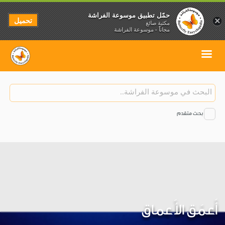
حمّل تطبيق موسوعة الفراشة
تحميل
×
مكتبة صائغ
مجاناً - موسوعة الفراشة
بحث متقدم
أَعمَق الأَعماق