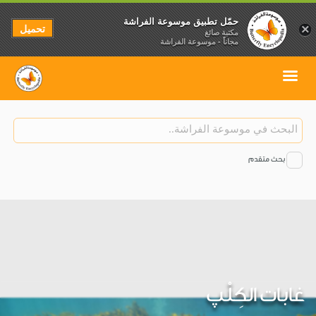
حمّل تطبيق موسوعة الفراشة
تحميل
×
مكتبة صائغ
مجاناً - موسوعة الفراشة
بحث متقدم
غابات الكِلْپ