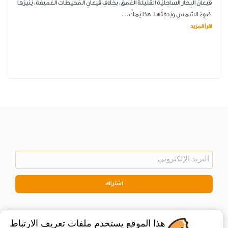
قيعانُ البِحار الساحِليّة القليلة العُمق، بخِلافِ قيعانِ المُحيطات العَميقة، يُنيرُها
ضَوءُ الشمس ويُدفِئُها. هذا يُمكِّ...
اقرأ المزيد
اشتراك
هذا الموقع يستخدم ملفات تعريف الارتباط