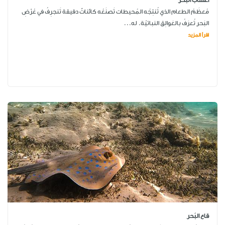
أعشاب البَحر
مُعظَمُ الطعام الذي تُنتِجُه المُحيطات تَصنَعُه كائناتٌ دقيقة تَنجرِفُ في عُرْضِ
البَحر تُعرَفُ بالعَوالِق النباتيّة. له...
اقرأ المزيد
قاع البَحر