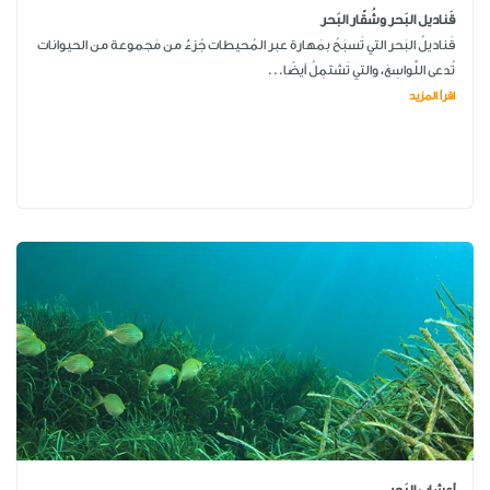
قَناديل البَحر وشُقّار البَحر
قَناديلُ البَحر التي تَسبَحُ بمَهارة عبر المُحيطات جُزءٌ من مَجموعة من الحيوانات
تُدعى اللَّواسِعَ، والتي تَشتمِلُ أيضًا...
اقرأ المزيد