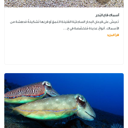
أسماك قاع البَحر
تَعيشُ على قيعانِ البِحار الساحِليّة القَليلةِ العُمق أو قربَها تَشكيلةٌ مُدهِشة من
الأسماك. أنواعٌ عديدة مُتخصِّصة في ح...
اقرأ المزيد