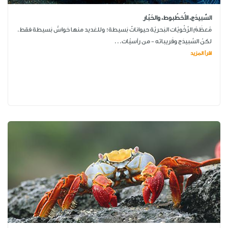
السَّبيدَج، الأُخطُبوط، والحَبّار
مُعظَمُ الرِّخْويّات البَحريّة حيواناتٌ بَسيطة؛ وللعَديد منها حَواسُّ بَسيطة فقط.
لكنّ السَّبيدَج وقَريباته - من رأسيّات...
اقرأ المزيد