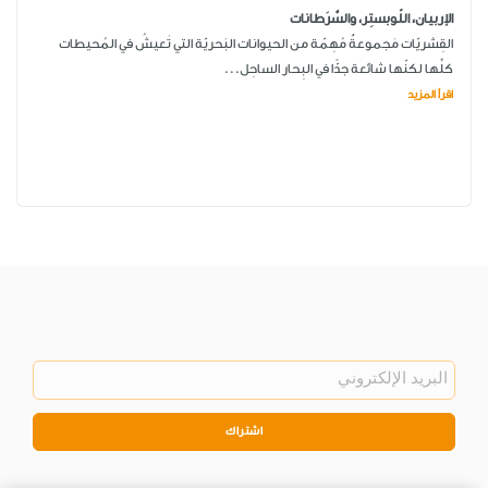
الإربيان، اللّوبستِر، والسَّرَطانات
القِشريّات مَجموعةٌ مُهِمّة من الحيوانات البَحريّة التي تَعيشُ في المُحيطات
كلِّها لكنّها شائعة جدًّا في البِحار الساحِل...
اقرأ المزيد
اشتراك