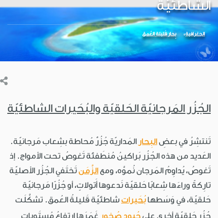
الشاطئيّة
الجغرافية
بِحار قَليلة العُمق
الجُزُر المَرجانيّة الحَلقيّة والبُحَيرات الشاطئيّة
تَنتشِرُ في بعضِ
البِحار
المَداريّة جُزُرٌ مُحاطة بشِعاب مَرجانيّة.
العَديد من هذه الجُزُر بَراكينُ مُنطَفئة تَغوصُ تحت الأمواج. إذ
تَغوصُ، يُداوِمُ المَرجان نُموَّه، ومع
الزَّمَن
تَختَفي الجُزُر الأصليّة
تارِكةً وراءَها شِعابًا حَلقيّة نَدعوها أَتولاتٍ، أو جُزُرًا مَرجانيّة
حَلقيّة، في وَسَطها
بُحَيرات
شاطئيّة قَليلةُ العُمق. تشكَّلَت
جُزُر حَلقيّة أخرى على
حُيودِ
صُخور
غَمَرَها ارتِفاعُ مُستَوياتِ