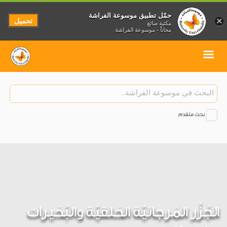
حمّل تطبيق موسوعة الفراشة
تحميل
×
مكتبة صائغ
مجاناً - موسوعة الفراشة
بحث متقدم
الجُزُر المَرجانيّة الحَلقيّة والبُحَيرات