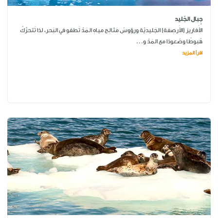
جِبال الجَليد
الأَفاريز (الأَرصِفة) الجَليديّة ورؤوسُ مَثالِج مياهِ المَدّ تَطفو في البَحر، لذا تَتحرَّكُ
هُبوطًا وصُعودًا مع المَدّ و...
اقرأ المزيد