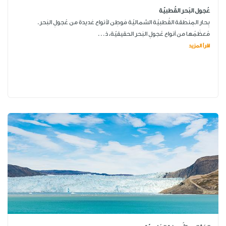
عُجول البَحر القُطبيّة
بِحار المِنطَقة القُطبيّة الشماليّة مَوطِن لأنواع عَديدة من عُجولِ البَحر.
مُعظَمُها من أنواع عُجولِ البَحر الحقيقيّة، ذ...
اقرأ المزيد