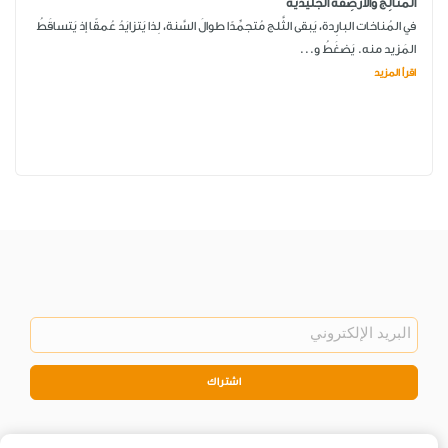
المَثالِج والأَرصِفة الجَليديّة
في المُناخات البارِدة، يَبقى الثَّلج مُتجمِّدًا طوالَ السَّنة، لِذا يَتزايَدُ عُمقًا إذ يَتساقَطُ
المَزيد منه. يَضغَطُ و...
اقرأ المزيد
اشتراك