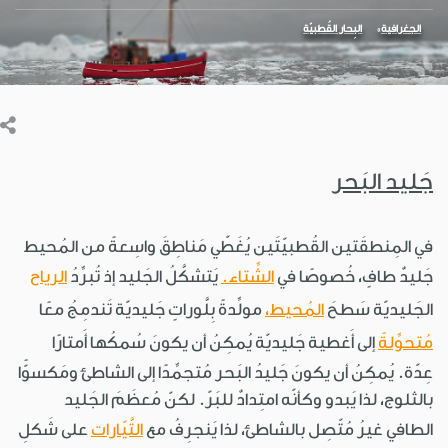
الجغرافية
البِحار القُطبيّة
جَليد البَحر
في المِنطقَتين القُطبيّتَين يُغَطّي مَناطِقَ واسِعةً من المُحيط
جَليدٌ طافٍ، خُصوصًا في
الشِّتاء.
يَتشكَّلُ الجَليد إذ تُبرِّدُ
الرياح
الجَليديّة سَطحَ
المُحيط،
مولِّدةً بِلَّوراتٍ جَليديّة تَندمِجُ معًا
مُتحوِّلةً
إلى أَغطية جَليديّة يُمكِنُ أن يكونَ سُمكُها أَمتارًا
عِدّة. يُمكِنُ أن يكونَ جَليدُ البَحر مُتجمِّدًا إلى الشاطئ ومَكسوًّا
بالثلوج، لذا يَبدو وكأنّه امتِدادٌ للبَرّ. لكنّ مُعظَمَ الجَليد
الطافي غيرُ مُتّصِل بالشاطئ، لذا يَنجرِفُ مع
التَّيّارات
على شَكلِ