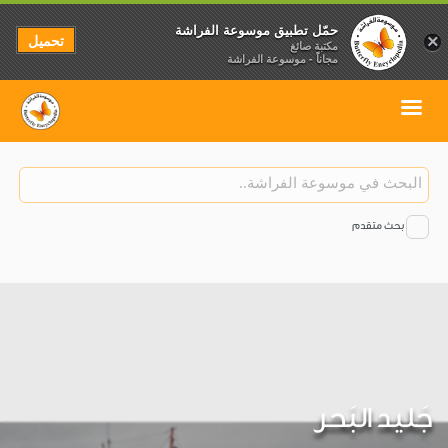
حمّل تطبيق موسوعة الفراشة
تحميل
×
مكتبة صائغ
مجاناً - موسوعة الفراشة
بحث متقدم
جَليد البَحر