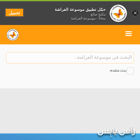
حمّل تطبيق موسوعة الفراشة
تحميل
×
مكتبة صائغ
مجاناً - موسوعة الفراشة
بحث متقدم
رأس يابِس