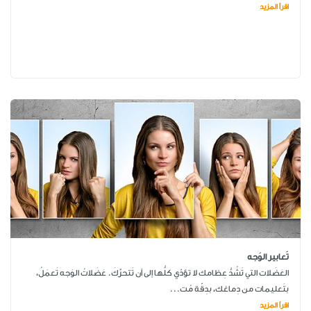
اقرأ المزيد
تَعابير الوَجه
العَضَلات التي تَشُدُّ عِظامك لا تؤدّي كلُّها إلى أن تَتحرَّكَ. عَضَلاتُ الوَجه تَعمَلُ،
بتَعليمات من دِماغك، بدِقّة مُت...
اقرأ المزيد