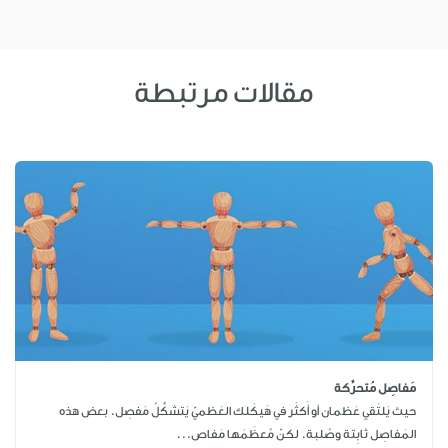
مقالات مرتبطة
مَفاصِل مُتحرِّكة
حيث يَلتَقي عَظمان أو أَكثَر في هَيكَلك العَظميّ يَتشكَّلُ مَفصِل. بعض هذه
المَفاصِل ثابِتة وصُلبة. لكنّ مُعظَمَها مَفاص...