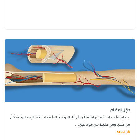
داخِل العِظام
عِظامُك أعضاء حيّة، تمامًا مِثلَما أنّ قَلبك وعَينَيك أعضاء حيّة. العِظام تَتشكَّلُ
من خَلايا ومن خَليط من مَوادَّ تَجعَ...
اقرأ المزيد