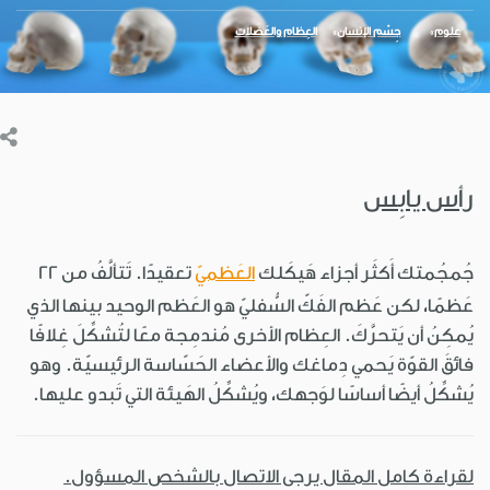
علوم
جِسْم الإنسان
العِظام والعَضَلات
رأس يابِس
جُمجُمتك أَكثَر أجزاء هَيكَلك
العَظميّ
تعقيدًا. تَتألَّفُ من 22
عَظمًا، لكن عَظم الفَكّ السُّفليّ هو العَظم الوحيد بينها الذي
يُمكِنُ أن يَتحرَّكَ. العِظام الأخرى مُندمِجة معًا لتُشكِّلَ غِلافًا
فائقَ القوّة يَحمي دِماغك والأعضاء الحَسّاسة الرئيسيّة. وهو
يُشكِّلُ أيضًا أساسًا لوَجهك، ويُشكِّلُ الهَيئة التي تَبدو عليها.
لقراءة كامل المقال يرجى الاتصال بالشخص المسؤول.