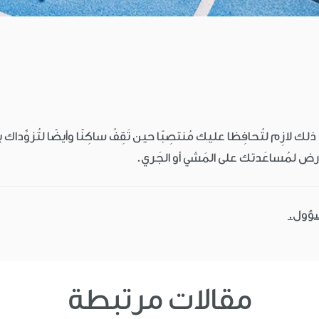
ا. ذلك لازِم لتُحافِظا عليك مُنتصِبًا حين تَقِفُ ساكِنًا وأيضًا لتُزوِّداك
 الأرض لمُساعَدتك على المَشي أو الجَري.
سؤول.
مقالات مرتبطة