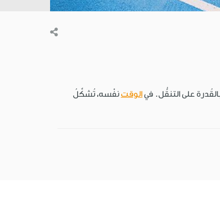
 بالقُدرة على التنقُّل. في
الوقت
نفْسه، تُشكِّلُ