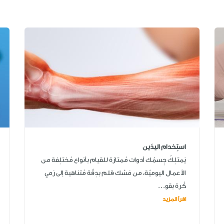
استِخدام اليدَين
يَمتلِكُ جِسمُك أدوات مُمتازة للقيام بأنواع مُختلِفة من
الأعمال اليوميّة، من مَسْك قلم بدِقّة مُتناهية إلى رَمي
كُرة بقو...
اقرأ المزيد