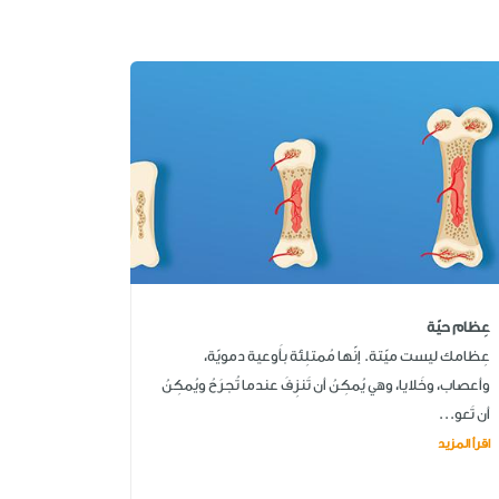
عِظام حيّة
عِظامك ليست ميّتة. إنّها مُمتلِئة بأَوعية دمويّة،
وأعصاب، وخَلايا، وهي يُمكِنُ أن تَنزِفَ عندما تُجرَحُ ويُمكِنُ
أن تَعو...
اقرأ المزيد