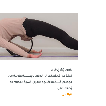
عَمود فِقريّ مَرِن
تَمتَدُّ من جُمجُمتك إلى الورِكَين سِلسِلة طويلة من
العِظام، مُشكِّلةً العَمود الفِقريّ. عَمودُ العِظام هذا
يُحافِظُ على...
اقرأ المزيد