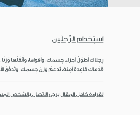
استِخدام الرِّجلَين
رِجلاك أَطوَلُ أَجزاءِ جِسمك، وأَقواها، وأَثقَلُها وَزنً
قَدَماك قاعِدة آمِنة، تَدعَمُ وَزنَ جِسمك، وتَدفَعُ
لقراءة كامل المقال يرجى الاتصال بالشخص الم