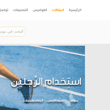
الرئيسية
المقالات
القواميس
التصنيفات
تواصل
استِخدام الرِّجلَين
علوم
جِسْم الإنسان
العِظام والعَضَلات