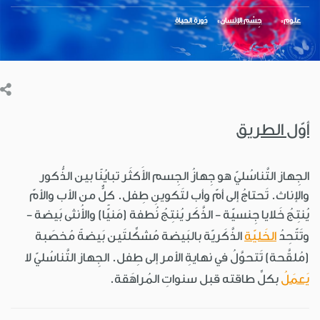
علوم
جِسْم الإنسان
دَورة الحياة
أوّل الطريق
الجِهاز التَّناسُليّ هو جِهازُ الجِسم الأَكثَر تبايُنًا بين الذُّكور
والإناث. تَحتاجُ إلى أمّ وأب لتَكوينِ طِفل. كلٌّ من الأب والأمّ
يُنتِجُ خَلايا جِنسيّة - الذَّكَر يُنتِجُ نُطفة (مَنيًّا) والأُنثى بَيضة -
وتَتّحِدُ
الخَليّة
الذَّكَريّة بالبَيضة مُشكِّلتَين بَيضةً مُخصَبة
(مُلقَّحة) تَتحوَّلُ في نهايةِ الأمر إلى طِفل. الجِهاز التَّناسُليّ لا
يَعمَلُ
بكلِّ طاقته قبل سنواتِ المُراهَقة.