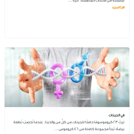
سِلسِلة من الأحداث المُدهِشة. كُرة ...
اقرأ المزيد
في الجينات
نَرِثُ 23 كروموسومًا حامِلًا للجينات من كلٍّ من والدَينا. عندما تُخصِبُ نُطفة
بيضةً، تَبدَأُ مَجموعة كامِلة من 46 كروموس...