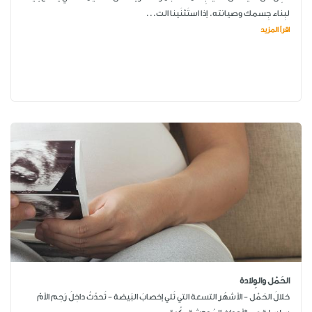
لبِناء جِسمك وصيانته. إذا استَثنَينا الت...
اقرأ المزيد
الحَمْل والوِلادة
خلالَ الحَمْل - الأشهُر التسعة التي تَلي إخصابَ البَيضة - تَحدُثُ داخِلَ رَحِم الأمّ