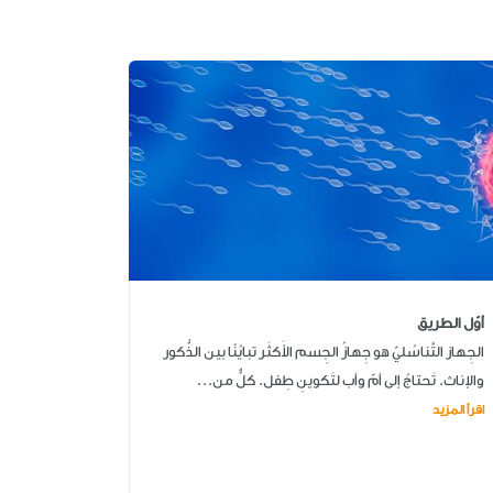
أوّل الطريق
الجِهاز التَّناسُليّ هو جِهازُ الجِسم الأَكثَر تبايُنًا بين الذُّكور
والإناث. تَحتاجُ إلى أمّ وأب لتَكوينِ طِفل. كلٌّ من...
اقرأ المزيد