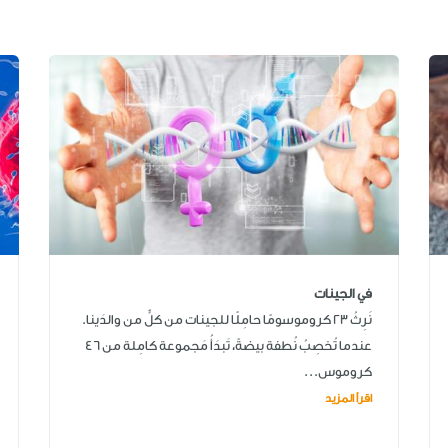
في الجينات
نَرِثُ 23 كروموسومًا حامِلًا للجينات من كلٍّ من والدَينا.
عندما تُخصِبُ نُطفة بيضةً، تَبدَأُ مَجموعة كامِلة من 46
كروموس...
اقرأ المزيد