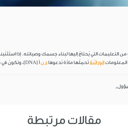
 التعليمات التي يُحتاجُ إليها لبِناء جِسمك وصيانته. إذا استَثنَينا
 المعلومات
الوِراثيّة
تَحمِلُها مادّة نَدعوها
د ن
أ (DNA)، وتكونُ في داخِل نَواة كلّ خَليّة.
سؤول.
مقالات مرتبطة