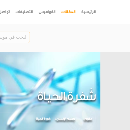
الرئيسية
المقالات
القواميس
التصنيفات
تواصل
شَفرة الحياة
علوم
جِسْم الإنسان
دَورة الحياة