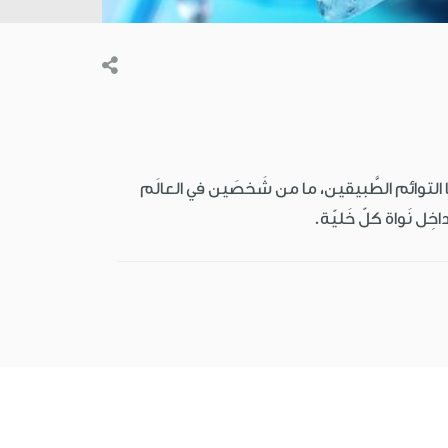
 التوائم الطَّبيقين، ما من شَخصَين في العالَم