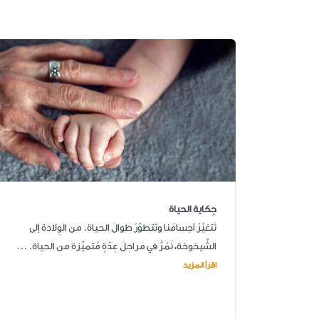
حِكاية الحياة
تَتغيَّرُ أجسامُنا وتَتطوَّرُ طوالَ الحياة. من الوِلادة إلى
الشَّيخوخة، نَمُرُّ في مَراحِلَ عِدّةٍ مُتميِّزة من الحياة. ...
اقرأ المزيد