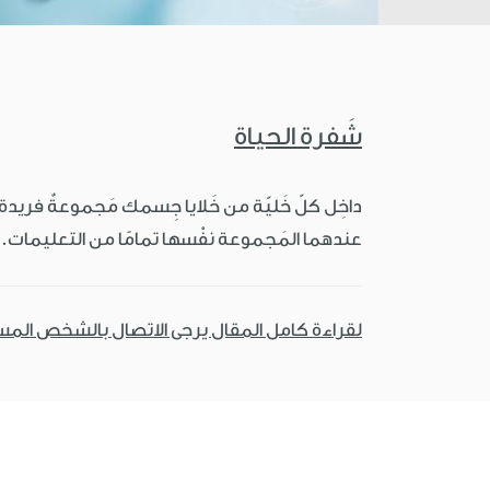
شَفرة الحياة
داخِل كلّ خَليّة من خَلايا جِسمك مَجموعةٌ فريدة من
عندهما المَجموعة نفْسها تمامًا من التعليمات.
لقراءة كامل المقال يرجى الاتصال بالشخص الم