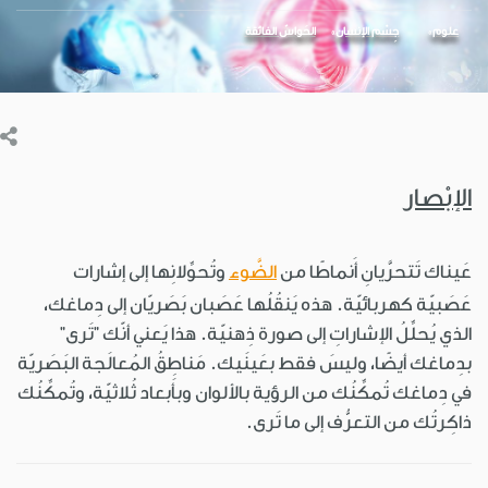
علوم
جِسْم الإنسان
الحَواسّ الفائقة
الإبْصار
عَيناك تَتحرَّيانِ أَنماطًا من
الضَّوء
وتُحوِّلانِها إلى إشارات
عَصَبيّة كهربائيّة. هذه يَنقُلُها عَصَبان بَصَريّان إلى دِماغك،
الذي يُحلِّلُ الإشاراتِ إلى صورة ذِهنيّة. هذا يَعني أنّك "تَرى"
بدِماغك أيضًا، وليسَ فقط بعَينَيك. مَناطِقُ المُعالَجة البَصَريّة
في دِماغك تُمكِّنُك من الرؤية بالألوان وبأَبعاد ثُلاثيّة، وتُمكِّنُك
ذاكِرتُك من التعرُّف إلى ما تَرى.