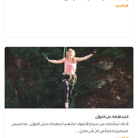
اقرأ المزيد
المُحافَظة على التوازُن
أُذُناك تُمكِّنانِك من سَماعِ الأصوات لكنّهما تُعطيانِك حِسَّ التوازُن. مَحاسيسُ
(سَناسِرُ) خاصّةٌ في كلِّ أُذُن داخِليّ...