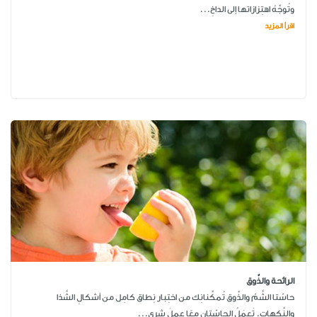
وتُوجِّهُ اهتِزازاتها إلى الداخِ...
اقرأ المزيد
الرائحة والذَّوق
حاسّتا الشَّمّ والذَّوق تُمكِّنانِك من اختِبار نِطاق كامِل من أشكالِ الشَّذا
والنَّكهات. تَعمَلُ الحاسّتان معًا عملَ شري...