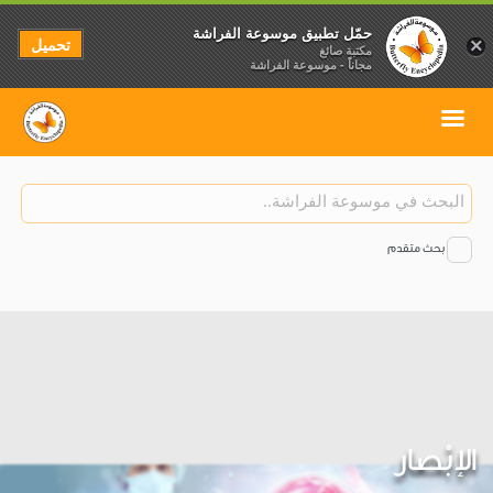
حمّل تطبيق موسوعة الفراشة
تحميل
×
مكتبة صائغ
مجاناً - موسوعة الفراشة
بحث متقدم
الإبْصار