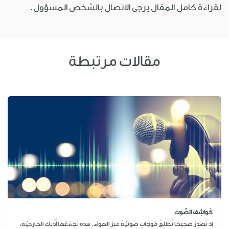
لقراءة كامل المقال يرجى الاتصال بالشخص المسؤول.
مقالات مرتبطة
كَواشِف الصَّوت
إذ تُصدِرُ ضجيجًا تُطلِقُ مَوجاتٍ صوتيّةً عبرَ الهواء. هذه تَجمَعُها أُذُنك الخارِجيّة،