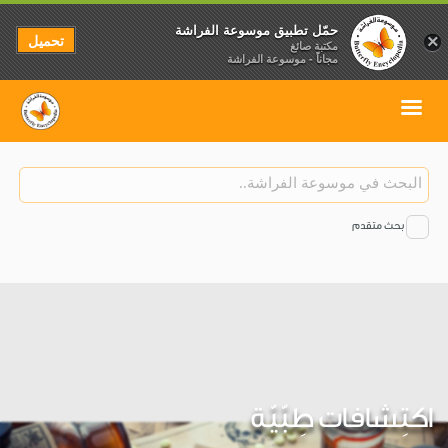
حمّل تطبيق موسوعة الفراشة
تحميل
×
مكتبة صائغ
مجاناً - موسوعة الفراشة
بحث متقدم
اكتِشافات طِبّيّة