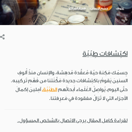
علوم
جِسْم الإنسان
قِسم المَراجِع
اكتِشافات طِبّيّة
جِسمُك مَكِنة حيّة مُعقَّدة مُدهِشة، والإنسان منذُ أُلوفِ
السنينَ يَقومُ باكتِشافات جديدة مَكَّنَتنا من فَهْمِ تَركيبه.
حتّى اليوم، يُواصِلُ العُلَماء أَبحاثَهم
الطبّيّة،
آمِلينَ إكمالَ
الأجزاء التي لا تَزالُ مفقودة في مَعرِفتنا.
لقراءة كامل المقال يرجى الاتصال بالشخص المسؤول.