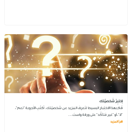
اِختبِرْ شَخصيّتك
قُمْ بهذا الاختِبار البسيط لتَعرِفَ المَزيد عن شَخصيّتك. اُكتُبِ الأَجوِبة "نعم"،
"لا"، أو "غير مُتأكِّد" على ورقة واستَ...
اقرأ المزيد