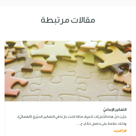
مقالات مرتبطة
التفكير الإبداعيّ
جَرِّبْ حَلّ هذه اللُّغزيّات لتَعرِفَ ما إذا كنتَ بارِعًا في التفكير الحيِّزيّ (الفضائيّ)،
وذلك علامة على حاصِلِ ذكاءٍ ع...
اقرأ المزيد