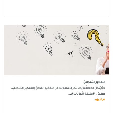
التفكير المَنطِقيّ
جَرِّبْ حَلّ هذه اللُّغزيّات لتَعرِفَ مَهارتك في التفكير العَدَديّ والتفكير المَنطِقيّ.
خَصِّصْ 30 دقيقة للُّغزيّات العَ...
اقرأ المزيد