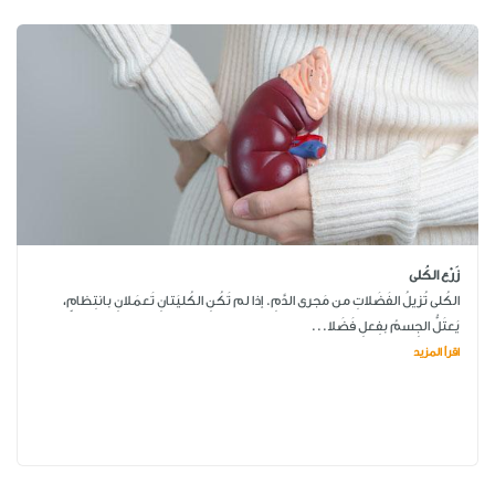
زَرْع الكُلى
الكُلى تُزيلُ الفَضَلاتِ من مَجرى الدَّمِ. إذا لم تَكُنِ الكُليَتانِ تَعمَلانِ بانتِظامٍ،
يَعتَلُّ الجِسمُ بفِعلِ فَضَلا...
اقرأ المزيد