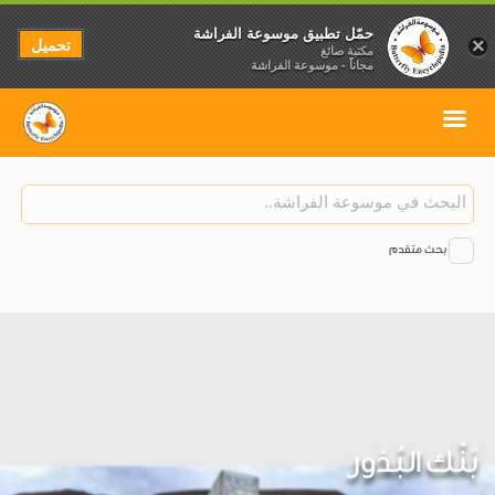
حمّل تطبيق موسوعة الفراشة
تحميل
×
مكتبة صائغ
مجاناً - موسوعة الفراشة
بحث متقدم
بَنْك البُذور