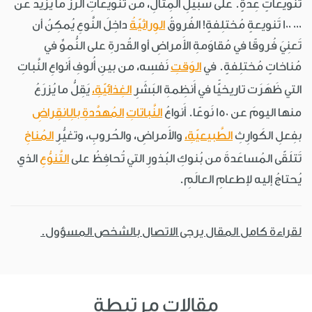
تَنويعاتٍ عِدّةٍ. على سَبيلِ المِثالِ، من تَنويعاتِ الرُّزِّ ما يَزيدُ عن
000 100 تَنويعةٍ مُختلِفةٍ! الفُروقُ
الوِراثيّةُ
داخِلَ النَّوعِ يُمكِنُ أن
تَعنِيَ فُروقًا في مُقاوَمةِ الأَمراضِ أو القُدرةِ على النُّموِّ في
مُناخاتٍ مُختلِفةٍ. في
الوَقتِ
نَفسِه، من بينِ أُلوفِ أَنواعِ النَّباتِ
التي ظَهَرَت تاريخيًّا في أَنظِمةِ البَشَرِ
الغِذائيّةِ،
يَقِلُّ ما يُزرَعُ
منها اليومَ عن 150 نَوعًا. أَنواعُ
النَّباتاتِ
المُهدَّدةِ بالِانقِراضِ
بفِعلِ الكَوارِثِ
الطَّبيعيّةِ،
والأَمراضِ، والحُروبِ، وتغيُّرِ
المُناخِ
تَتلَقّى المُساعَدةَ من بُنوكِ البُذورِ التي تُحافِظُ على
التَّنوُّعِ
الذي
يُحتاجُ إليه لإطعامِ العالَمِ.
لقراءة كامل المقال يرجى الاتصال بالشخص المسؤول.
مقالات مرتبطة