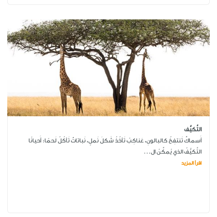
التَّكيُّف
أَسماكٌ تَنتفِخُ كالبالونِ، عَناكِبُ تَأخُذُ شَكلَ نَملٍ، نَباتاتٌ تَأكُلُ لَحمًا: أَحيانًا
التَّكيُّفُ الذي يُمكِّنُ ال...
اقرأ المزيد