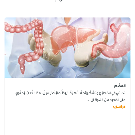
الهَضْم
تَمشي في المَطبَخِ وتَشُمُّ رائحةً شَهيّةً. يَبدَأُ لُعابُكَ يَسيلُ. هذا اللُّعابُ يَحتَوي
على العَديدِ منَ المَوادِّ ال...
اقرأ المزيد