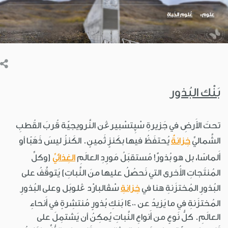
علوم
عُلوم الحَياة
بَنْك البُذور
تحتَ الأَرضِ في جَزيرةِ سْپِتسْبيرڠن النَّرويجيّة قُربَ القُطبِ
الشَّماليِّ
خِزانةٌ
يُحتفَظُ فيها بكَنزٍ ثَمينٍ. الكَنزُ ليسَ ذَهَبًا أو
أَلماسًا، بل هو بُذورٌ! مُستقبَلُ مَورِدِ العالَمِ
الغِذائيِّ
(وكلِّ
المُنتَجاتِ الأُخرى التي نَحصُلُ عليها منَ النَّباتِ) يَتوقَّفُ على
البُذورِ المُختزَنةِ هنا في
خِزانةِ
سْڤالبارْد ڠلوبَل وعلى البُذورِ
المُختزَنةِ في ما يَزيدُ عن 1400 بَنكِ بُذورٍ مُنتشِرةٍ في أَنحاءِ
العالَمِ. كلُّ نَوعٍ من أَنواعِ النَّباتِ يُمكِنُ أن يَشتمِلَ على